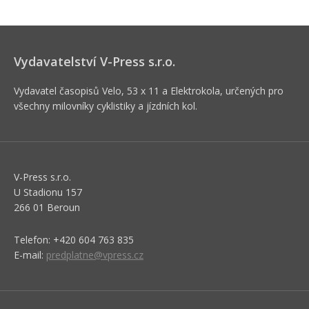
Vydavatelství V-Press s.r.o.
Vydavatel časopisů Velo, 53 x 11 a Elektrokola, určených pro
všechny milovníky cyklistiky a jízdních kol.
V-Press s.r.o.
U Stadionu 157
266 01 Beroun
Telefon: +420 604 763 835
E-mail:
predplatne@vpress.cz