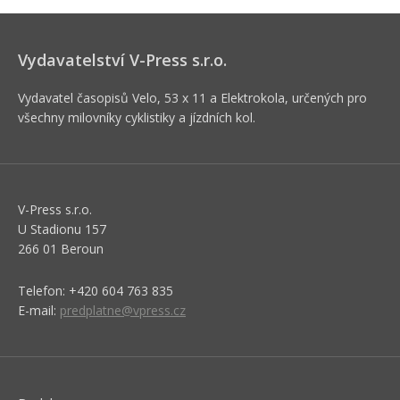
Vydavatelství V-Press s.r.o.
Vydavatel časopisů Velo, 53 x 11 a Elektrokola, určených pro
všechny milovníky cyklistiky a jízdních kol.
V-Press s.r.o.
U Stadionu 157
266 01 Beroun
Telefon: +420 604 763 835
E-mail:
predplatne@vpress.cz