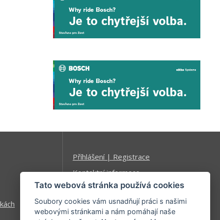
Příhlášení | Registrace
Kontaktní informace
Tato webová stránka používá cookies
Mapa stránek
Soubory cookies vám usnadňují práci s našimi
kách
webovými stránkami a nám pomáhají naše