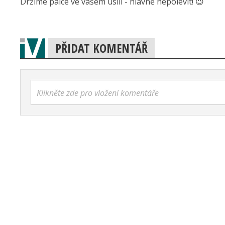
Držíme palce ve vašem úsilí - hlavně nepolevit! 😉
PŘIDAT KOMENTÁŘ
Klikněte zde pro vložení komentáře