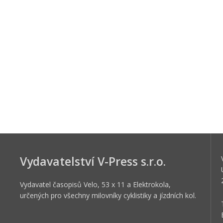
Vydavatelství V-Press s.r.o.
Vydavatel časopisů Velo, 53 x 11 a Elektrokola,
určených pro všechny milovníky cyklistiky a jízdních kol.