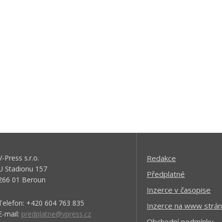
V-Press s.r.o.
Redakce
U Stadionu 157
Předplatné
266 01 Beroun
Inzerce v časopise
Telefon: +420 604 763 835
Inzerce na www strán
E-mail:
predplatne@vpress.cz
Obchodní podmínky