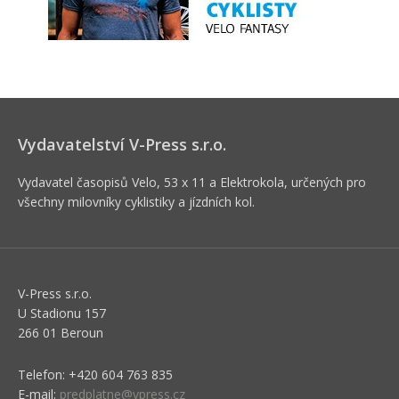
Vydavatelství V-Press s.r.o.
Vydavatel časopisů Velo, 53 x 11 a Elektrokola, určených pro
všechny milovníky cyklistiky a jízdních kol.
V-Press s.r.o.
U Stadionu 157
266 01 Beroun
Telefon: +420 604 763 835
E-mail:
predplatne@vpress.cz