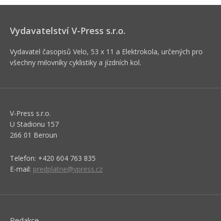
Vydavatelství V-Press s.r.o.
Vydavatel časopisů Velo, 53 x 11 a Elektrokola, určených pro
všechny milovníky cyklistiky a jízdních kol.
V-Press s.r.o.
U Stadionu 157
266 01 Beroun
Telefon: +420 604 763 835
E-mail:
predplatne@vpress.cz
Redakce