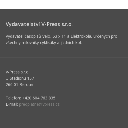
Vydavatelství V-Press s.r.o.
Vydavatel časopisů Velo, 53 x 11 a Elektrokola, určených pro
všechny milovníky cyklistiky a jízdních kol.
V-Press s.r.o.
U Stadionu 157
266 01 Beroun
Telefon: +420 604 763 835
E-mail:
predplatne@vpress.cz