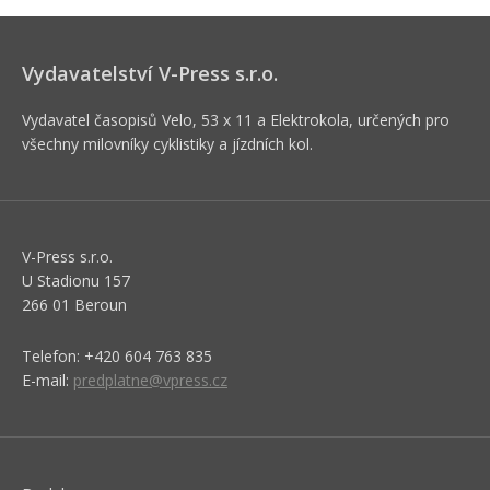
Vydavatelství V-Press s.r.o.
Vydavatel časopisů Velo, 53 x 11 a Elektrokola, určených pro
všechny milovníky cyklistiky a jízdních kol.
V-Press s.r.o.
U Stadionu 157
266 01 Beroun
Telefon: +420 604 763 835
E-mail:
predplatne@vpress.cz