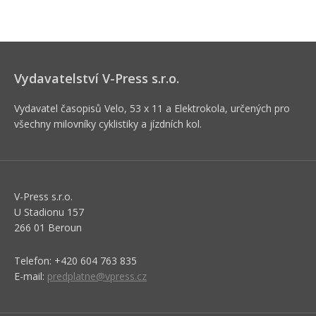
Vydavatelství V-Press s.r.o.
Vydavatel časopisů Velo, 53 x 11 a Elektrokola, určených pro
všechny milovníky cyklistiky a jízdních kol.
V-Press s.r.o.
U Stadionu 157
266 01 Beroun
Telefon: +420 604 763 835
E-mail:
predplatne@vpress.cz