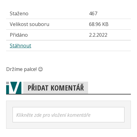
Staženo
467
Velikost souboru
68.96 KB
Přidáno
2.2.2022
Stáhnout
Držíme palce! 😉
PŘIDAT KOMENTÁŘ
Klikněte zde pro vložení komentáře