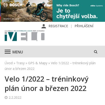
REGISTRACE
PŘIHLÁŠENÍ
MENU
Úvod
»
Trasy
»
GPS & Mapy
»
Velo 1/2022 – tréninkový plán
únor a březen 2022
Velo 1/2022 – tréninkový
plán únor a březen 2022
2.2.2022