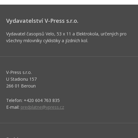
Vydavatelství V-Press s.r.o.
Vydavatel časopisů Velo, 53 x 11 a Elektrokola, určených pro
všechny milovníky cyklistiky a jízdních kol.
V-Press s.r.o.
U Stadionu 157
266 01 Beroun
Telefon: +420 604 763 835
E-mail:
predplatne@vpress.cz