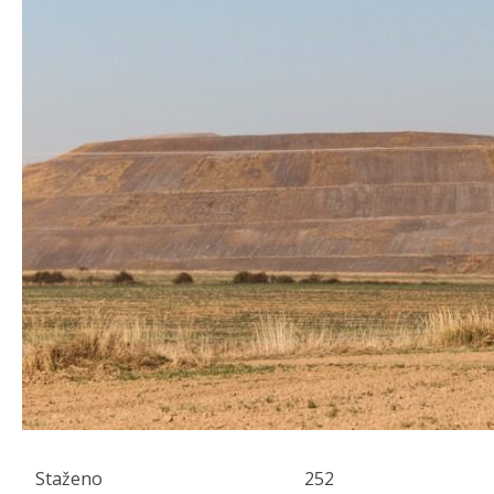
Staženo
252