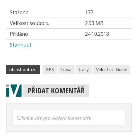
Staženo
177
Velikost souboru
2.93 MB
Přidáno
24.10.2018
Stáhnout
oblast dotazu
GPS
trasa
trasy
Velo Trail Guide
PŘIDAT KOMENTÁŘ
Klikněte zde pro vložení komentáře