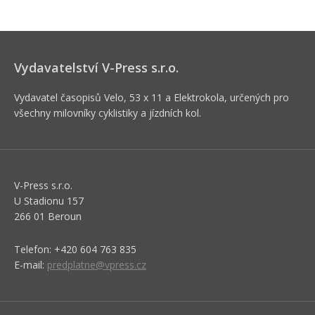
Vydavatelství V-Press s.r.o.
Vydavatel časopisů Velo, 53 x 11 a Elektrokola, určených pro
všechny milovníky cyklistiky a jízdních kol.
V-Press s.r.o.
U Stadionu 157
266 01 Beroun
Telefon: +420 604 763 835
E-mail:
predplatne@vpress.cz