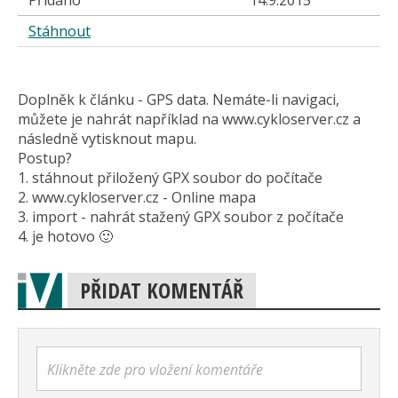
Přidáno
14.9.2015
Stáhnout
Doplněk k článku - GPS data. Nemáte-li navigaci,
můžete je nahrát například na www.cykloserver.cz a
následně vytisknout mapu.
Postup?
1. stáhnout přiložený GPX soubor do počítače
2. www.cykloserver.cz - Online mapa
3. import - nahrát stažený GPX soubor z počítače
4. je hotovo 🙂
PŘIDAT KOMENTÁŘ
Klikněte zde pro vložení komentáře