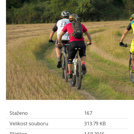
Staženo
167
Velikost souboru
313.79 KB