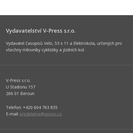
Vydavatelství V-Press s.r.o.
Vydavatel časopisů Velo, 53 x 11 a Elektrokola, určených pro
všechny milovníky cyklistiky a jízdních kol.
V-Press s.r.o.
U Stadionu 157
266 01 Beroun
Telefon: +420 604 763 835
E-mail:
predplatne@vpress.cz