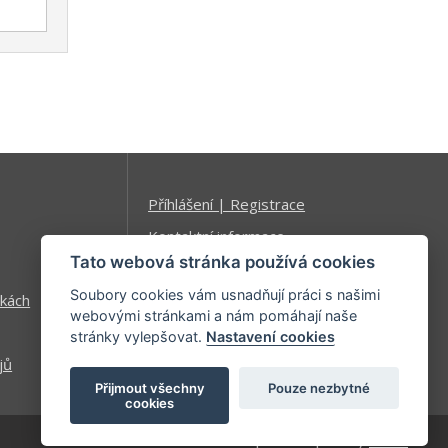
Příhlášení | Registrace
Kontaktní informace
Tato webová stránka používá cookies
Mapa stránek
Soubory cookies vám usnadňují práci s našimi
kách
webovými stránkami a nám pomáhají naše
stránky vylepšovat.
Nastavení cookies
jů
Přijmout všechny
Pouze nezbytné
cookies
| developed by
Kinet