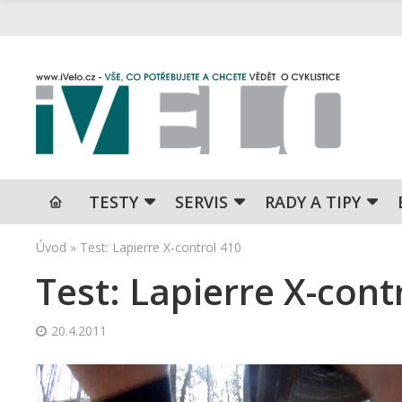
TESTY
SERVIS
RADY A TIPY
Úvod
»
Test: Lapierre X-control 410
Test: Lapierre X-cont
20.4.2011