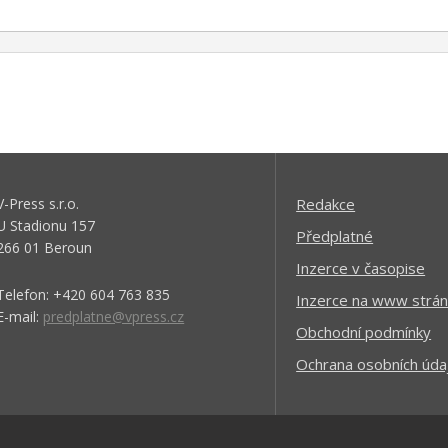
V-Press s.r.o.
Redakce
U Stadionu 157
Předplatné
266 01 Beroun
Inzerce v časopise
Telefon: +420 604 763 835
Inzerce na www strán
E-mail:
predplatne@vpress.cz
Obchodní podmínky
Ochrana osobních úda