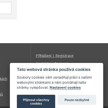
Příhlášení | Registrace
Kontaktní informace
Tato webová stránka používá cookies
Mapa stránek
Soubory cookies vám usnadňují práci s našimi
kách
webovými stránkami a nám pomáhají naše
stránky vylepšovat.
Nastavení cookies
jů
Přijmout všechny
Pouze nezbytné
cookies