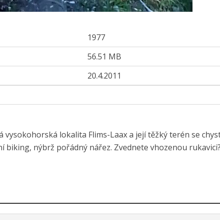
1977
56.51 MB
20.4.2011
 vysokohorská lokalita Flims-Laax a její těžký terén se chyst
tní biking, nýbrž pořádný nářez. Zvednete vhozenou rukavici