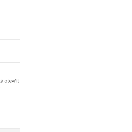
á otevřít
?