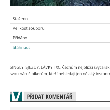
Staženo
Velikost souboru
Přidáno
Stáhnout
SINGLY, SJEZDY, LÁVKY I XC. Čechům nejbližší švýcarská
svou náruč bikerům, kteří nehledají jen nějaký instan
PŘIDAT KOMENTÁŘ