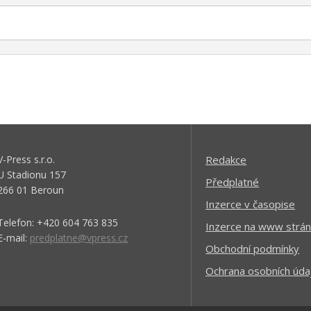
V-Press s.r.o.
Redakce
U Stadionu 157
Předplatné
266 01 Beroun
Inzerce v časopise
Telefon: +420 604 763 835
Inzerce na www strán
E-mail:
predplatne@vpress.cz
Obchodní podmínky
Ochrana osobních úda