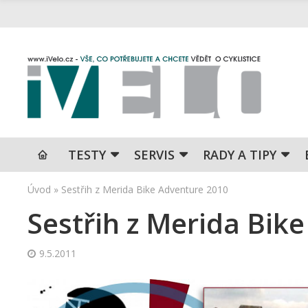
TESTY
SERVIS
RADY A TIPY
Úvod
»
Sestřih z Merida Bike Adventure 2010
Sestřih z Merida Bik
9.5.2011