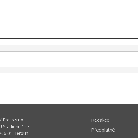
V-Press s.r.o.
Redakce
U Stadionu 157
Předplatné
266 01 Beroun