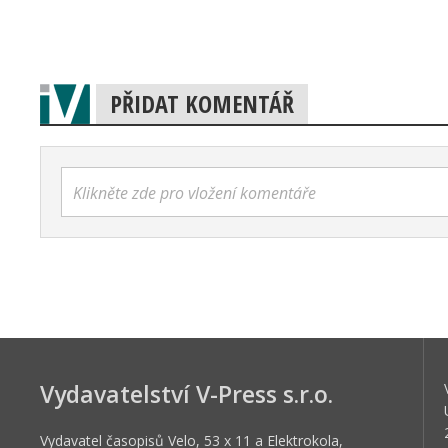
PŘIDAT KOMENTÁŘ
Klikněte zde pro vložení komentáře
Vydavatelství V-Press s.r.o.
Vydavatel časopisů Velo, 53 x 11 a Elektrokola,