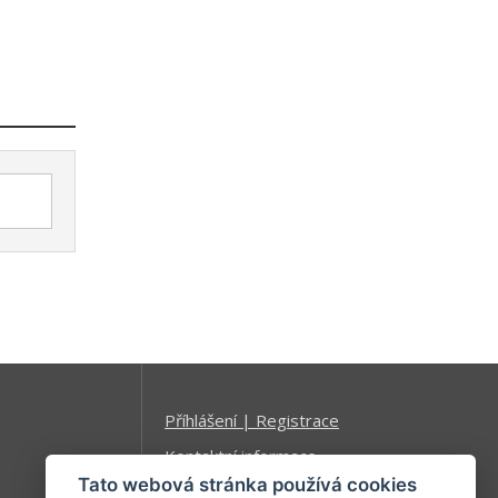
Příhlášení | Registrace
Kontaktní informace
Tato webová stránka používá cookies
Mapa stránek