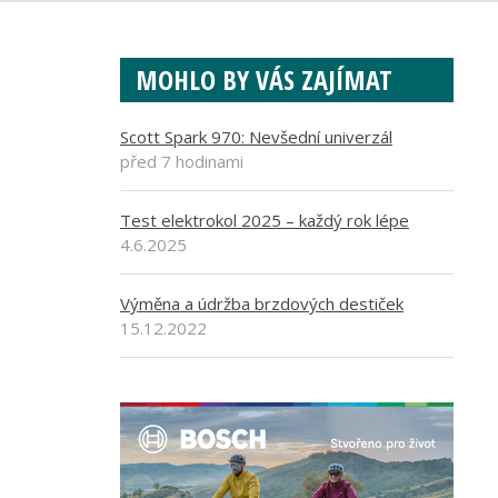
MOHLO BY VÁS ZAJÍMAT
Scott Spark 970: Nevšední univerzál
před 7 hodinami
Test elektrokol 2025 – každý rok lépe
4.6.2025
Výměna a údržba brzdových destiček
15.12.2022