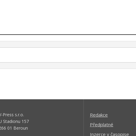
V-Press s.r.o.
Redakce
U Stadionu 157
Předplatné
266 01 Beroun
Inzerce v časopise