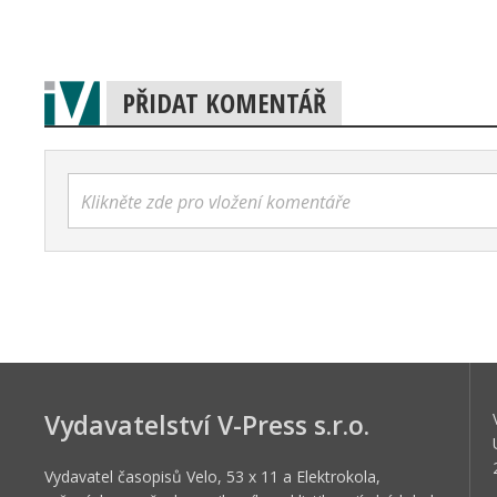
PŘIDAT KOMENTÁŘ
Klikněte zde pro vložení komentáře
Vydavatelství V-Press s.r.o.
Vydavatel časopisů Velo, 53 x 11 a Elektrokola,