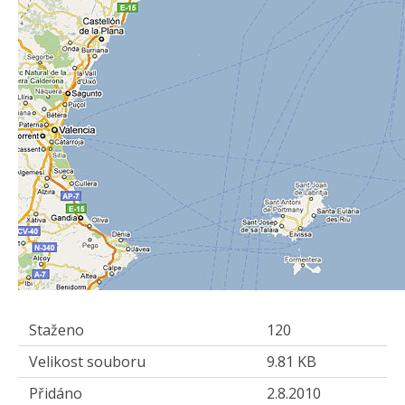
Staženo
120
Velikost souboru
9.81 KB
Přidáno
2.8.2010