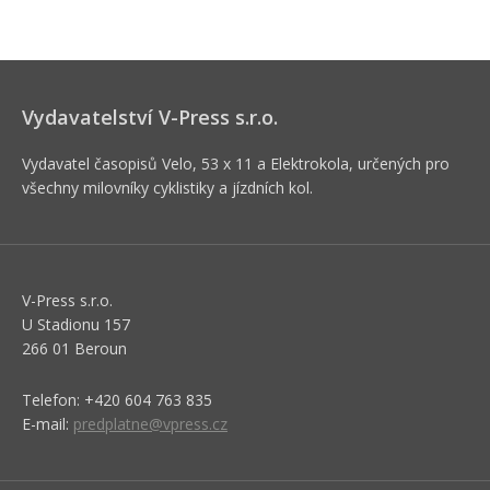
Vydavatelství V-Press s.r.o.
Vydavatel časopisů Velo, 53 x 11 a Elektrokola, určených pro
všechny milovníky cyklistiky a jízdních kol.
V-Press s.r.o.
U Stadionu 157
266 01 Beroun
Telefon: +420 604 763 835
E-mail:
predplatne@vpress.cz