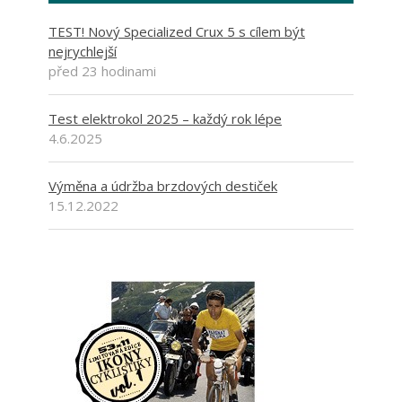
TEST! Nový Specialized Crux 5 s cílem být
nejrychlejší
před 23 hodinami
Test elektrokol 2025 – každý rok lépe
4.6.2025
Výměna a údržba brzdových destiček
15.12.2022