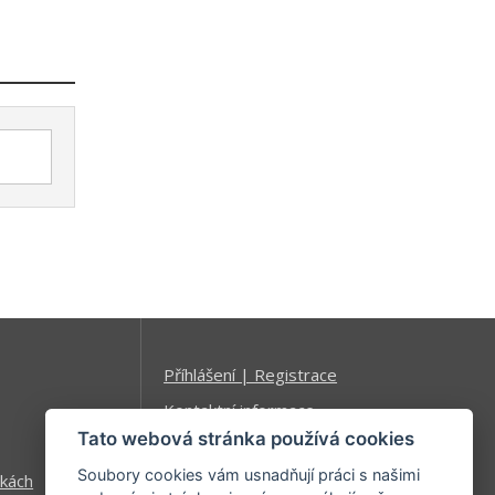
Příhlášení | Registrace
Kontaktní informace
Tato webová stránka používá cookies
Mapa stránek
Soubory cookies vám usnadňují práci s našimi
kách