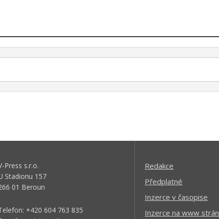
V-Press s.r.o.
Redakce
U Stadionu 157
Předplatné
266 01 Beroun
Inzerce v časopise
Telefon: +420 604 763 835
Inzerce na www strán