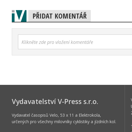
PŘIDAT KOMENTÁŘ
Klikněte zde pro vložení komentáře
Vydavatelství V-Press s.r.o.
Vydavatel časopisů Velo, 53 x 11 a Elektrokola,
určených pro všechny milovníky cyklistiky a jízdních kol.