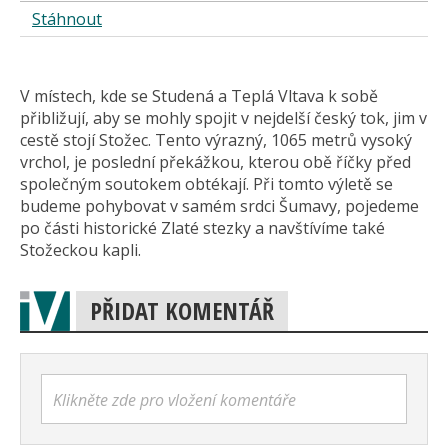
Stáhnout
V místech, kde se Studená a Teplá Vltava k sobě
přibližují, aby se mohly spojit v nejdelší český tok, jim v
cestě stojí Stožec. Tento výrazný, 1065 metrů vysoký
vrchol, je poslední překážkou, kterou obě říčky před
společným soutokem obtékají. Při tomto výletě se
budeme pohybovat v samém srdci Šumavy, pojedeme
po části historické Zlaté stezky a navštívíme také
Stožeckou kapli.
PŘIDAT KOMENTÁŘ
Klikněte zde pro vložení komentáře