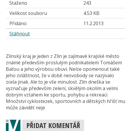
Staženo
243
Velikost souboru
4.53 KB
Přidáno
11.2.2013
Stáhnout
Zlínský kraj je jeden z Zlín je zajímavé krajské město
známé především proslulým podnikatelem Tomášem
Baťou a jeho výrobou obuvi. Nelze opomenout také
jeho zvláštnost, že v době nesvobody se nazývalo
zcela jinak. Ale to je vše minulost. Zlín dneška se
vyznačuje především zelení, skvělým okolím a velmi
dobrým vztahem ke sportu, pohybu a rekreaci.
Množství cyklostezek, sportovních a dětských hřišť mu
může závidět neje
PŘIDAT KOMENTÁŘ