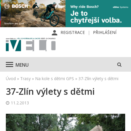
REGISTRACE
PŘIHLÁŠENÍ
MENU
Úvod
»
Trasy
»
Na kole s dětmi GPS
»
37-Zlín výlety s dětmi
37-Zlín výlety s dětmi
11.2.2013