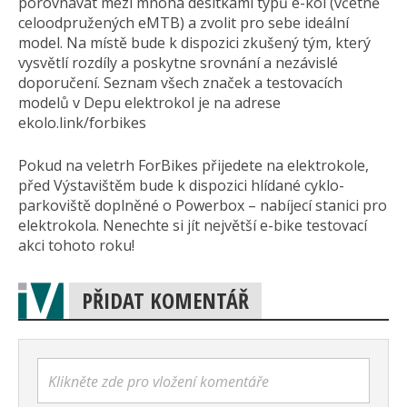
porovnávat mezi mnoha desítkami typů e-kol (včetně
celoodpružených eMTB) a zvolit pro sebe ideální
model. Na místě bude k dispozici zkušený tým, který
vysvětlí rozdíly a poskytne srovnání a nezávislé
doporučení. Seznam všech značek a testovacích
modelů v Depu elektrokol je na adrese
ekolo.link/forbikes
Pokud na veletrh ForBikes přijedete na elektrokole,
před Výstavištěm bude k dispozici hlídané cyklo-
parkoviště doplněné o Powerbox – nabíjecí stanici pro
elektrokola. Nenechte si jít největší e-bike testovací
akci tohoto roku!
PŘIDAT KOMENTÁŘ
Klikněte zde pro vložení komentáře