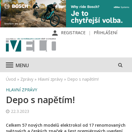
REGISTRACE
PŘIHLÁŠENÍ
MENU
Úvod
»
Zprávy
»
Hlavní zprávy
»
Depo s napětím!
HLAVNÍ ZPRÁVY
Depo s napětím!
22.3.2023
Celkem 57 nových modelů elektrokol od 17 renomovaných
světových a českých značek a šest premiérových uvedení.