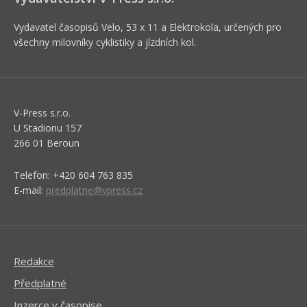
Vydavatel časopisů Velo, 53 x 11 a Elektrokola, určených pro
všechny milovníky cyklistiky a jízdních kol.
V-Press s.r.o.
U Stadionu 157
266 01 Beroun
Telefon: +420 604 763 835
E-mail:
predplatne@vpress.cz
Redakce
Předplatné
Inzerce v časopise