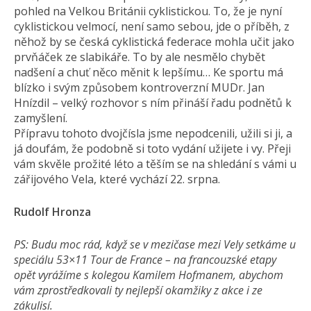
pohled na Velkou Británii cyklistickou. To, že je nyní
cyklistickou velmocí, není samo sebou, jde o příběh, z
něhož by se česká cyklistická federace mohla učit jako
prvňáček ze slabikáře. To by ale nesmělo chybět
nadšení a chuť něco měnit k lepšímu… Ke sportu má
blízko i svým způsobem kontroverzní MUDr. Jan
Hnízdil – velký rozhovor s ním přináší řadu podnětů k
zamyšlení.
Přípravu tohoto dvojčísla jsme nepodcenili, užili si ji, a
já doufám, že podobně si toto vydání užijete i vy. Přeji
vám skvěle prožité léto a těším se na shledání s vámi u
zářijového Vela, které vychází 22. srpna.
Rudolf Hronza
PS: Budu moc rád, když se v mezičase mezi Vely setkáme u
speciálu 53×11 Tour de France – na francouzské etapy
opět vyrážíme s kolegou Kamilem Hofmanem, abychom
vám zprostředkovali ty nejlepší okamžiky z akce i ze
zákulisí.