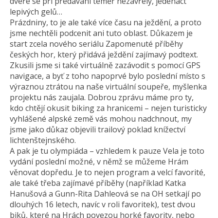
dveře se při předávání téměř nezavřely, jedenáct
lepivých gelů…
Prázdniny, to je ale také více času na ježdění, a proto
jsme nechtěli podcenit ani tuto oblast. Důkazem je
start zcela nového seriálu Zapomenuté příběhy
českých hor, který přidává ježdění zajímavý podtext.
Zkusili jsme si také virtuálně zazávodit s pomocí GPS
navigace, a byť z toho napoprvé bylo poslední místo s
výraznou ztrátou na naše virtuální soupeře, myšlenka
projektu nás zaujala. Dobrou zprávu máme pro ty,
kdo chtějí okusit biking za hranicemi – nejen turisticky
vyhlášené alpské země vás mohou nadchnout, my
jsme jako důkaz objevili trailový poklad knížectví
lichtenštejnského.
A pak je tu olympiáda – vzhledem k pauze Vela je toto
vydání poslední možné, v němž se můžeme Hrám
věnovat dopředu. Je to nejen program a velcí favorité,
ale také třeba zajímavé příběhy (například Katka
Hanušová a Gunn-Rita Dahleová se na OH setkají po
dlouhých 16 letech, navíc v roli favoritek), test dvou
biků, které na Hrách povezou horké favority, nebo