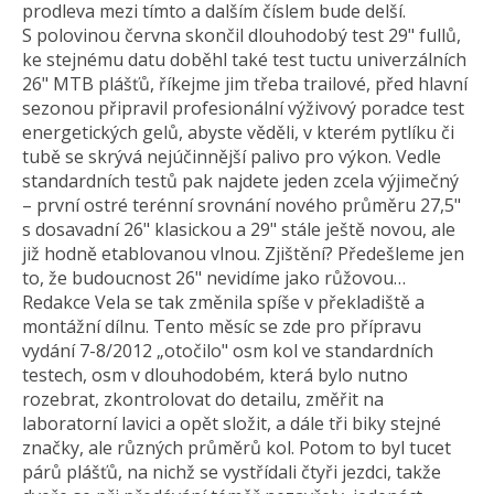
prodleva mezi tímto a dalším číslem bude delší.
S polovinou června skončil dlouhodobý test 29" fullů,
ke stejnému datu doběhl také test tuctu univerzálních
26" MTB plášťů, říkejme jim třeba trailové, před hlavní
sezonou připravil profesionální výživový poradce test
energetických gelů, abyste věděli, v kterém pytlíku či
tubě se skrývá nejúčinnější palivo pro výkon. Vedle
standardních testů pak najdete jeden zcela výjimečný
– první ostré terénní srovnání nového průměru 27,5"
s dosavadní 26" klasickou a 29" stále ještě novou, ale
již hodně etablovanou vlnou. Zjištění? Předešleme jen
to, že budoucnost 26" nevidíme jako růžovou…
Redakce Vela se tak změnila spíše v překladiště a
montážní dílnu. Tento měsíc se zde pro přípravu
vydání 7-8/2012 „otočilo" osm kol ve standardních
testech, osm v dlouhodobém, která bylo nutno
rozebrat, zkontrolovat do detailu, změřit na
laboratorní lavici a opět složit, a dále tři biky stejné
značky, ale různých průměrů kol. Potom to byl tucet
párů plášťů, na nichž se vystřídali čtyři jezdci, takže