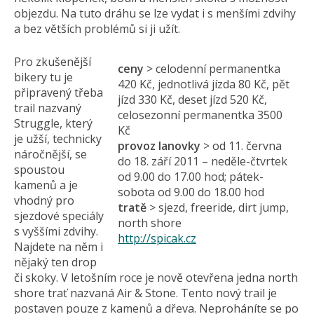
objezdu. Na tuto dráhu se lze vydat i s menšími zdvihy
a bez větších problémů si ji užít.
Pro zkušenější
ceny
> celodenní permanentka
bikery tu je
420 Kč, jednotlivá jízda 80 Kč, pět
připravený třeba
jízd 330 Kč, deset jízd 520 Kč,
trail nazvaný
celosezonní permanentka 3500
Struggle, který
Kč
je užší, technicky
provoz lanovky
> od 11. června
náročnější, se
do 18. září 2011 – neděle-čtvrtek
spoustou
od 9.00 do 17.00 hod; pátek-
kamenů a je
sobota od 9.00 do 18.00 hod
vhodný pro
tratě
> sjezd, freeride, dirt jump,
sjezdové speciály
north shore
s vyššími zdvihy.
http://spicak.cz
Najdete na něm i
nějaký ten drop
či skoky. V letošním roce je nově otevřena jedna north
shore trať nazvaná Air & Stone. Tento nový trail je
postaven pouze z kamenů a dřeva. Neproháníte se po