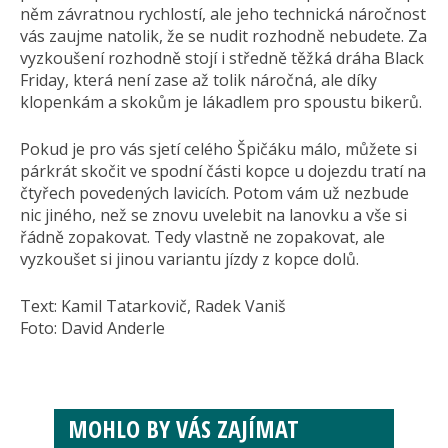
něm závratnou rychlostí, ale jeho technická náročnost
vás zaujme natolik, že se nudit rozhodně nebudete. Za
vyzkoušení rozhodně stojí i středně těžká dráha Black
Friday, která není zase až tolik náročná, ale díky
klopenkám a skokům je lákadlem pro spoustu bikerů.
Pokud je pro vás sjetí celého Špičáku málo, můžete si
párkrát skočit ve spodní části kopce u dojezdu tratí na
čtyřech povedených lavicích. Potom vám už nezbude
nic jiného, než se znovu uvelebit na lanovku a vše si
řádně zopakovat. Tedy vlastně ne zopakovat, ale
vyzkoušet si jinou variantu jízdy z kopce dolů.
Text: Kamil Tatarkovič, Radek Vaniš
Foto: David Anderle
MOHLO BY VÁS ZAJÍMAT