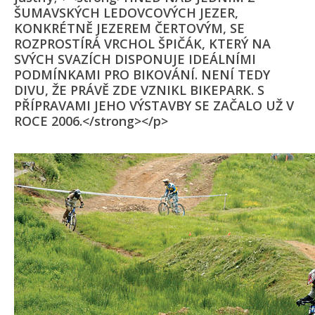
ŠUMAVSKÝCH LEDOVCOVÝCH JEZER,
KONKRÉTNĚ JEZEREM ČERTOVÝM, SE
ROZPROSTÍRÁ VRCHOL ŠPIČÁK, KTERÝ NA
SVÝCH SVAZÍCH DISPONUJE IDEÁLNÍMI
PODMÍNKAMI PRO BIKOVÁNÍ. NENÍ TEDY
DIVU, ŽE PRÁVĚ ZDE VZNIKL BIKEPARK. S
PŘÍPRAVAMI JEHO VÝSTAVBY SE ZAČALO UŽ V
ROCE 2006.</strong></p>