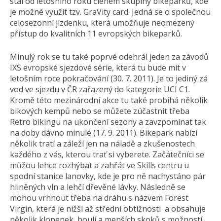
stal od letošního roku členem skupiny bikeparků, kde
je možné využít tzv. GraVity card. Jedná se o společnou
celosezonní jízdenku, která umožňuje neomezený
přístup do kvalitních 11 evropských bikeparků.
Minulý rok se tu také poprvé odehrál jeden za závodů
IXS evropské sjezdové série, která tu bude mít v
letošním roce pokračování (30. 7. 2011). Je to jediný zá
vod ve sjezdu v ČR zařazený do kategorie UCI C1.
Kromě této mezinárodní akce tu také probíhá několik
bikových kempů nebo se můžete zúčastnit třeba
Retro bikingu na ukončení sezony a zavzpomínat tak
na doby dávno minulé (17. 9. 2011). Bikepark nabízí
několik tratí a záleží jen na náladě a zkušenostech
každého z vás, kterou trať si vyberete. Začátečníci se
můžou lehce rozhýbat a zahřát ve Skills centru u
spodní stanice lanovky, kde je pro ně nachystáno pár
hliněných vln a lehčí dřevěné lávky. Následně se
mohou vrhnout třeba na dráhu s názvem Forest
Virgin, která je nižší až střední obtížnosti a obsahuje
několik klopenek, boulí a menších skoků s možností