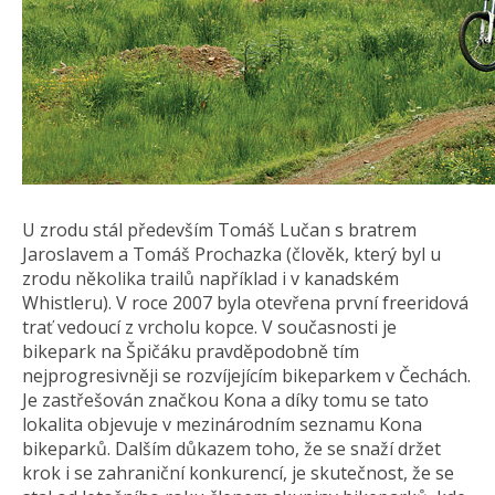
U zrodu stál především Tomáš Lučan s bratrem
Jaroslavem a Tomáš Prochazka (člověk, který byl u
zrodu několika trailů například i v kanadském
Whistleru). V roce 2007 byla otevřena první freeridová
trať vedoucí z vrcholu kopce. V současnosti je
bikepark na Špičáku pravděpodobně tím
nejprogresivněji se rozvíjejícím bikeparkem v Čechách.
Je zastřešován značkou Kona a díky tomu se tato
lokalita objevuje v mezinárodním seznamu Kona
bikeparků. Dalším důkazem toho, že se snaží držet
krok i se zahraniční konkurencí, je skutečnost, že se