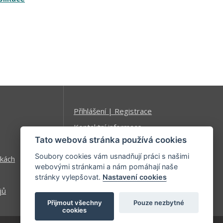
Příhlášení | Registrace
Kontaktní informace
Tato webová stránka používá cookies
Mapa stránek
Soubory cookies vám usnadňují práci s našimi
kách
webovými stránkami a nám pomáhají naše
stránky vylepšovat.
Nastavení cookies
jů
Přijmout všechny
Pouze nezbytné
cookies