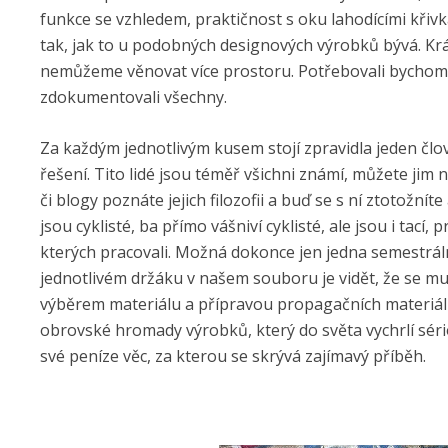
funkce se vzhledem, praktičnost s oku lahodícími křiv
tak, jak to u podobných designových výrobků bývá. Krá
nemůžeme věnovat více prostoru. Potřebovali bychom a
zdokumentovali všechny.
Za každým jednotlivým kusem stojí zpravidla jeden člo
řešení. Tito lidé jsou téměř všichni známí, můžete jim n
či blogy poznáte jejich filozofii a buď se s ní ztotožnít
jsou cyklisté, ba přímo vášniví cyklisté, ale jsou i tací
kterých pracovali. Možná dokonce jen jedna semestrál
jednotlivém držáku v našem souboru je vidět, že se mu n
výběrem materiálu a přípravou propagačních materiálů.
obrovské hromady výrobků, který do světa vychrlí séri
své peníze věc, za kterou se skrývá zajímavý příběh.