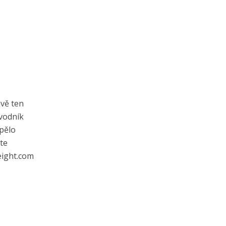
ávě ten
evodník
pělo
te
eight.com