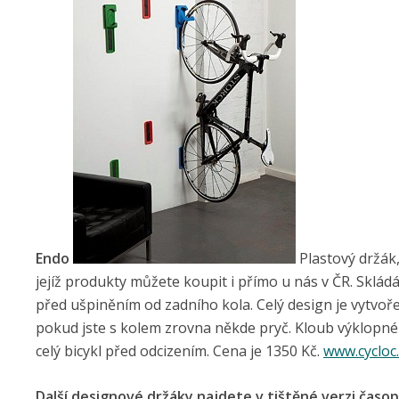
Endo
Plastový držák,
jejíž produkty můžete koupit i přímo u nás v ČR. Sklád
před ušpiněním od zadního kola. Celý design je vytvořen
pokud jste s kolem zrovna někde pryč. Kloub výklopného
celý bicykl před odcizením. Cena je 1350 Kč.
www.cycloc
Další designové držáky najdete v tištěné verzi časop