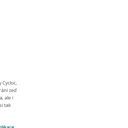
 Cycloc,
rání zeď
, ale i
si tak
likace