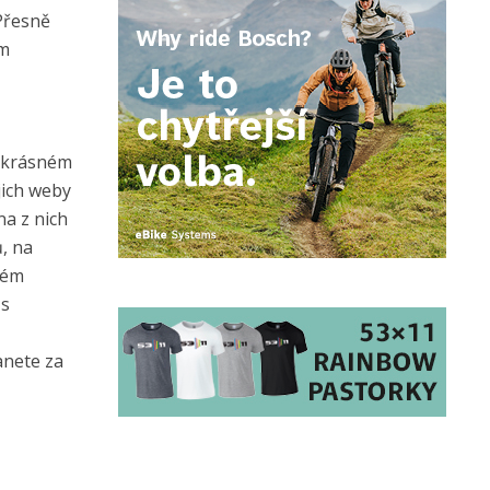
 Přesně
im
a krásném
ejich weby
na z nich
ů, na
dém
 s
anete za