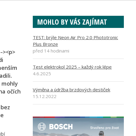
MOHLO BY VÁS ZAJÍMAT
TEST: brýle Neon Air Pro 2.0 Phototronic
Plus Bronze
před 14 hodinami
--><p>
di
Test elektrokol 2025 – každý rok lépe
jmenším
4.6.2025
dili.
e mohly
Výměna a údržba brzdových destiček
na očích
15.12.2022
 bez
je
ubí