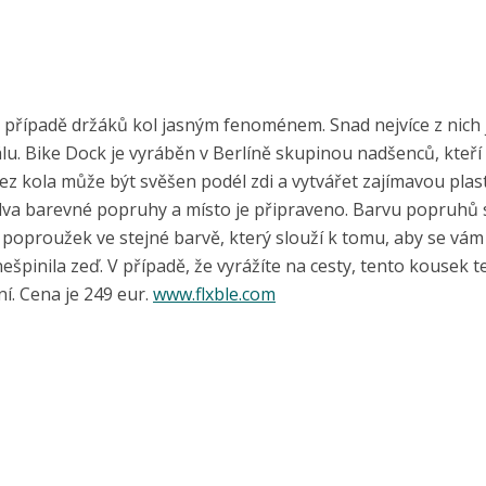
 případě držáků kol jasným fenoménem. Snad nejvíce z nich 
. Bike Dock je vyráběn v Berlíně skupinou nadšenců, kteří si
Bez kola může být svěšen podél zdi a vytvářet zajímavou plast
 dva barevné popruhy a místo je připraveno. Barvu popruhů 
 poproužek ve stejné barvě, který slouží k tomu, aby se vám
ešpinila zeď. V případě, že vyrážíte na cesty, tento kousek te
í. Cena je 249 eur.
www.flxble.com