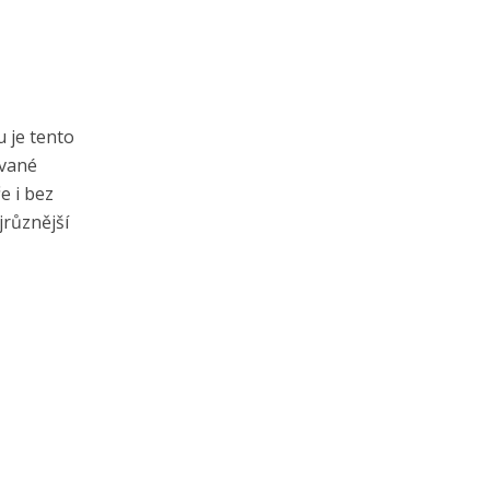
u je tento
ované
e i bez
jrůznější