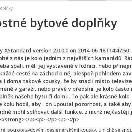
doplňky
ostné bytové doplňky
y XStandard version 2.0.0.0 on 2014-06-18T14:47:50 
hé z nás je kolo jedním z největších kamarádů. Rá
ba spali, měli jej vystavené v ložnici, nebo přine
i každé cestě na záchod o něj alespoň pohledem zava
ají doma takové kousky, že by snad i místo televiz
cméně v garáži, nebo právě v předsíni, je kolo často 
oplněk našeho bytu či domu. To pak ale krásné kolo
 kolu hodil, aby i on upoutal pozornost, a také aby
ně mohl splňovat další funkce, z nichž nejčastěji 
.</strong></p><p> </p><p> </p>
eré jsou opravdovými designérskými kousky, u nichž se sno