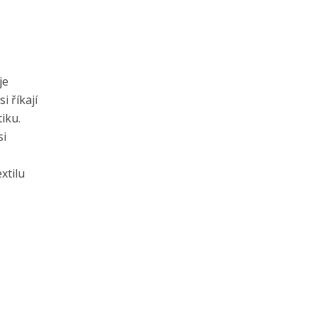
je
 říkají
iku.
si
xtilu