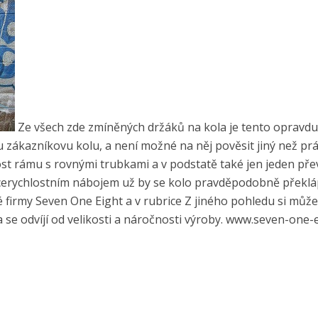
Ze všech zde zmíněných držáků na kola je tento opravdu
u zákazníkovu kolu, a není možné na něj pověsit jiný než pr
ost rámu s rovnými trubkami a v podstatě také jen jeden př
vícerychlostním nábojem už by se kolo pravděpodobně překlá
firmy Seven One Eight a v rubrice Z jiného pohledu si může
se odvíjí od velikosti a náročnosti výroby. www.seven-one-