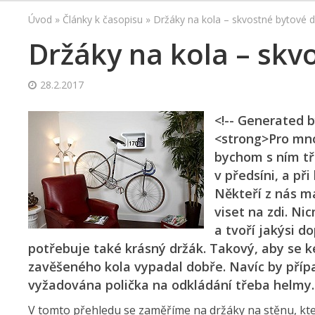
Úvod
»
Články k časopisu
»
Držáky na kola – skvostné bytové 
Držáky na kola – skv
28.2.2017
<!-- Generated b
<strong>Pro mno
bychom s ním tře
v předsíni, a př
Někteří z nás m
viset na zdi. Ni
a tvoří jakýsi d
potřebuje také krásný držák. Takový, aby se ke
zavěšeného kola vypadal dobře. Navíc by případ
vyžadována polička na odkládání třeba helmy
V tomto přehledu se zaměříme na držáky na stěnu, kt