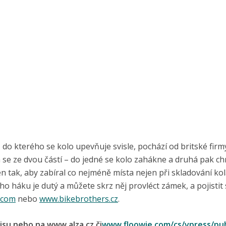
 do kterého se kolo upevňuje svisle, pochází od britské firmy
á se ze dvou částí – do jedné se kolo zahákne a druhá pak ch
 tak, aby zabíral co nejméně místa nejen při skladování kola
 háku je dutý a můžete skrz něj provléct zámek, a pojistit 
.com
nebo
www.bikebrothers.cz
.
isu nebo na www.alza.cz či
www.floowie.com/cs/vpress/pub