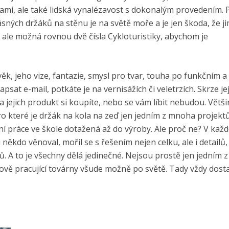
kami, ale také lidská vynalézavost s dokonalým provedením.
sných držáků na stěnu je na světě moře a je jen škoda, že j
le možná rovnou dvě čísla Cykloturistiky, abychom je
věk, jeho vize, fantazie, smysl pro tvar, touha po funkčním 
apsat e-mail, potkáte je na vernisážích či veletrzích. Skrze j
e a jejich produkt si koupíte, nebo se vám líbit nebudou. Větši
, pro které je držák na kola na zeď jen jedním z mnoha projekt
ní práce ve škole dotažená až do výroby. Ale proč ne? V kaž
ěkdo věnoval, mořil se s řešením nejen celku, ale i detailů,
 A to je všechny dělá jedinečné. Nejsou prostě jen jedním z
ově pracující továrny všude možně po světě. Tady vždy dost