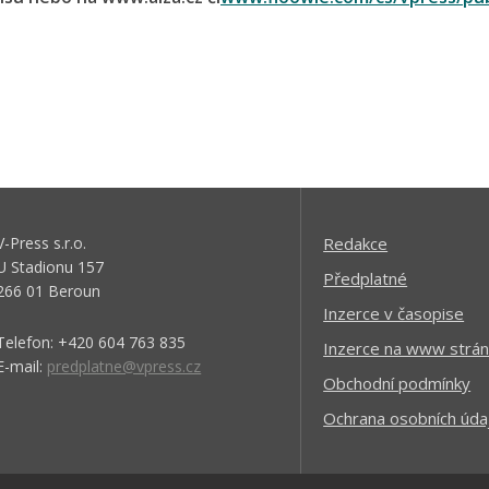
V-Press s.r.o.
Redakce
U Stadionu 157
Předplatné
266 01 Beroun
Inzerce v časopise
Telefon: +420 604 763 835
Inzerce na www strán
E-mail:
predplatne@vpress.cz
Obchodní podmínky
Ochrana osobních úda