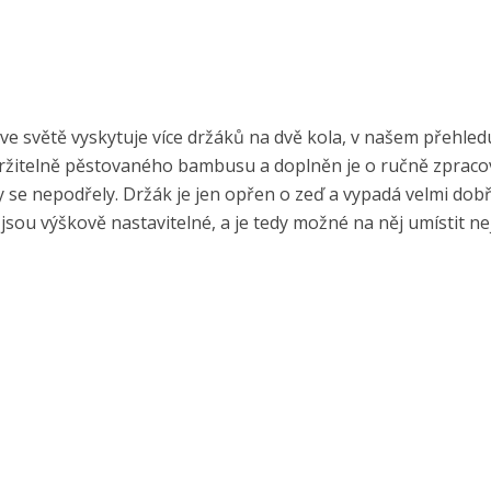
 ve světě vyskytuje více držáků na dvě kola, v našem přehled
 udržitelně pěstovaného bambusu a doplněn je o ručně zprac
 se nepodřely. Držák je jen opřen o zeď a vypadá velmi dobř
jsou výškově nastavitelné, a je tedy možné na něj umístit ne