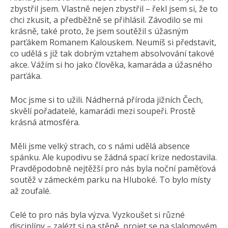
zbystřil jsem. Vlastně nejen zbystřil – řekl jsem si, že to
chci zkusit, a předběžně se přihlásil. Závodilo se mi
krásně, také proto, že jsem soutěžil s úžasným
parťákem Romanem Kalouskem. Neumíš si představit,
co udělá s již tak dobrým vztahem absolvování takové
akce. Vážím si ho jako člověka, kamaráda a úžasného
parťáka.
Moc jsme si to užili. Nádherná příroda jižních Čech,
skvělí pořadatelé, kamarádi mezi soupeři. Prostě
krásná atmosféra.
Měli jsme velký strach, co s námi udělá absence
spánku. Ale kupodivu se žádná spací krize nedostavila.
Pravděpodobně nejtěžší pro nás byla noční paměťová
soutěž v zámeckém parku na Hluboké. To bylo místy
až zoufalé.
Celé to pro nás byla výzva. Vyzkoušet si různé
disciplíny – zalézt si na stěně, projet se na slalomovém