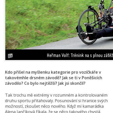
Kdo přišel na myšlenku kategorie pro vozíčkáře v
takovémhle drsném závodě? Jak se ti v Poněšicích
závodilo? Co bylo nejtěžší? Jak jsi skončil?
Tak trochu mě extrémy v rozumném a kontrolovaném
druhu sportu přitahovaly. Posunování si hranice svých
možností, zkoušet něco nového. Když mi kamarádka
Alena Jančíková říkala, že se něco takového chystá,