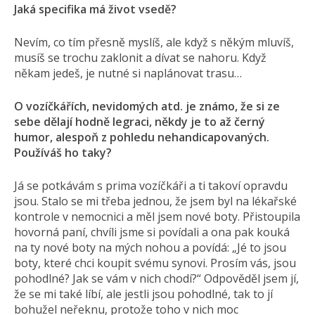
Jaká specifika má život vsedě?
Nevím, co tím přesně myslíš, ale když s někým mluvíš,
musíš se trochu zaklonit a dívat se nahoru. Když
někam jedeš, je nutné si naplánovat trasu…
O vozíčkářích, nevidomých atd. je známo, že si ze
sebe dělají hodně legraci, někdy je to až černý
humor, alespoň z pohledu nehandicapovaných.
Používáš ho taky?
Já se potkávám s prima vozíčkáři a ti takoví opravdu
jsou. Stalo se mi třeba jednou, že jsem byl na lékařské
kontrole v nemocnici a měl jsem nové boty. Přistoupila
hovorná paní, chvíli jsme si povídali a ona pak kouká
na ty nové boty na mých nohou a povídá: „Jé to jsou
boty, které chci koupit svému synovi. Prosím vás, jsou
pohodlné? Jak se vám v nich chodí?“ Odpověděl jsem jí,
že se mi také líbí, ale jestli jsou pohodlné, tak to jí
bohužel neřeknu, protože toho v nich moc