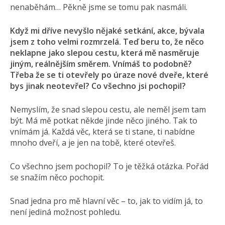
nenaběhám… Pěkně jsme se tomu pak nasmáli.
Když mi dříve nevyšlo nějaké setkání, akce, bývala
jsem z toho velmi rozmrzelá. Teď beru to, že něco
neklapne jako slepou cestu, která mě nasměruje
jiným, reálnějším směrem. Vnímáš to podobně?
Třeba že se ti otevřely po úraze nové dveře, které
bys jinak neotevřel? Co všechno jsi pochopil?
Nemyslím, že snad slepou cestu, ale neměl jsem tam
být. Má mě potkat někde jinde něco jiného. Tak to
vnímám já. Každá věc, která se ti stane, ti nabídne
mnoho dveří, a je jen na tobě, které otevřeš.
Co všechno jsem pochopil? To je těžká otázka. Pořád
se snažím něco pochopit.
Snad jedna pro mě hlavní věc – to, jak to vidím já, to
není jediná možnost pohledu.