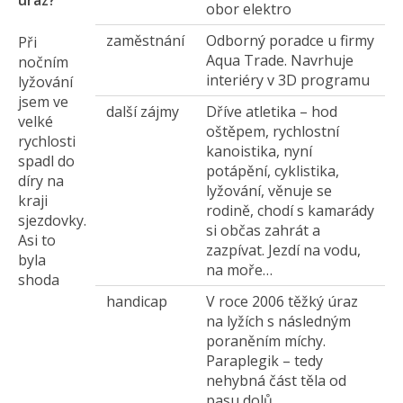
úraz?
obor elektro
zaměstnání
Odborný poradce u firmy
Při
Aqua Trade. Navrhuje
nočním
interiéry v 3D programu
lyžování
jsem ve
další zájmy
Dříve atletika – hod
velké
oštěpem, rychlostní
rychlosti
kanoistika, nyní
spadl do
potápění, cyklistika,
díry na
lyžování, věnuje se
kraji
rodině, chodí s kamarády
sjezdovky.
si občas zahrát a
Asi to
zazpívat. Jezdí na vodu,
byla
na moře…
shoda
handicap
V roce 2006 těžký úraz
na lyžích s následným
poraněním míchy.
Paraplegik – tedy
nehybná část těla od
pasu dolů.