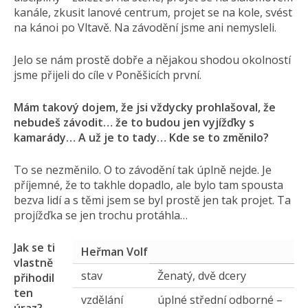
kanále, zkusit lanové centrum, projet se na kole, svést
na kánoi po Vltavě. Na závodění jsme ani nemysleli.
Jelo se nám prostě dobře a nějakou shodou okolností
jsme přijeli do cíle v Poněšicích první.
Mám takový dojem, že jsi vždycky prohlašoval, že
nebudeš závodit… že to budou jen vyjížďky s
kamarády… A už je to tady… Kde se to změnilo?
To se nezměnilo. O to závodění tak úplně nejde. Je
příjemné, že to takhle dopadlo, ale bylo tam spousta
bezva lidí a s těmi jsem se byl prostě jen tak projet. Ta
projížďka se jen trochu protáhla…
Jak se ti
Heřman Volf
vlastně
stav
Ženatý, dvě dcery
přihodil
ten
vzdělání
úplné střední odborné –