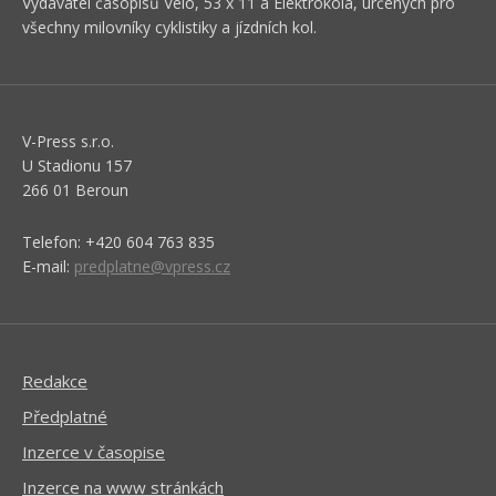
Vydavatel časopisů Velo, 53 x 11 a Elektrokola, určených pro
všechny milovníky cyklistiky a jízdních kol.
V-Press s.r.o.
U Stadionu 157
266 01 Beroun
Telefon: +420 604 763 835
E-mail:
predplatne@vpress.cz
Redakce
Předplatné
Inzerce v časopise
Inzerce na www stránkách