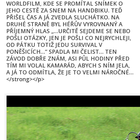
WORLDFILM, KDE SE PROMÍTAL SNÍMEK O
JEHO CESTĚ ZA SNEM NA HANDBIKU. TEĎ
PŘIŠEL ČAS A JÁ ZVEDLA SLUCHÁTKO. NA
DRUHÉ STRANĚ BYL HÉŘŮV VYROVNANÝ A
PŘÍJEMNÝ HLAS „…URČITĚ SEJDEME SE NEBO
POŠLI OTÁZKY, JEN JE POŠLI CO NEJRYCHLEJI,
OD PÁTKU TOTIŽ JEDU SURVIVAL V
PONĚŠICÍCH…“ SPADLA MI ČELIST… TEN
ZÁVOD DOBŘE ZNÁM, ASI PŮL HODINY PŘED
TÍM MI VOLAL KAMARÁD, ABYCH S NÍM JELA,
A JÁ TO ODMÍTLA, ŽE JE TO VELMI NÁROČNÉ…
</strong></p>