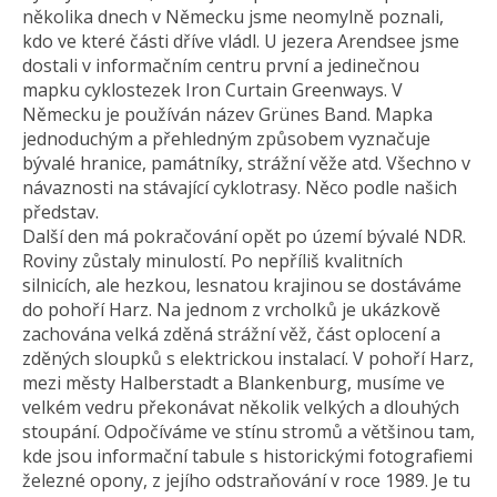
několika dnech v Německu jsme neomylně poznali,
kdo ve které části dříve vládl. U jezera Arendsee jsme
dostali v informačním centru první a jedinečnou
mapku cyklostezek Iron Curtain Greenways. V
Německu je používán název Grünes Band. Mapka
jednoduchým a přehledným způsobem vyznačuje
bývalé hranice, památníky, strážní věže atd. Všechno v
návaznosti na stávající cyklotrasy. Něco podle našich
představ.
Další den má pokračování opět po území bývalé NDR.
Roviny zůstaly minulostí. Po nepříliš kvalitních
silnicích, ale hezkou, lesnatou krajinou se dostáváme
do pohoří Harz. Na jednom z vrcholků je ukázkově
zachována velká zděná strážní věž, část oplocení a
zděných sloupků s elektrickou instalací. V pohoří Harz,
mezi městy Halberstadt a Blankenburg, musíme ve
velkém vedru překonávat několik velkých a dlouhých
stoupání. Odpočíváme ve stínu stromů a většinou tam,
kde jsou informační tabule s historickými fotografiemi
železné opony, z jejího odstraňování v roce 1989. Je tu