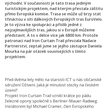
východní. V současnosti je tato trasa jediným
turistickým projektem, nad kterým převzala záštitu
přímo Evropská komise. Trasa se může už brzy stát
třináctou v síti dálkových Evropských tras EuroVelo.
Je to výzva ke spolupráci a příslib jedné z
nejzajímavějších tras, jakou si v Evropě můžeme
představit. A to v délce více jak 6800 km. Protože
patronaci nad Iron Curtain Trail převzala Nadace
Partnerství, zeptali jsme se jejího zástupce Daniela
Mourka na pár otázek souvisejících s tímto
projektem.
Před dvěma lety mělo na starosti ICT u nás občanské
sdružení Oživení. Jaká je minulost stezky na českém
území?
Projekt Iron Curtain Trail vznikl krátce po pádu
železné opony společně s Berliner-Mauer-Radweg.
Iniciátorem byl Michael Cramer, člen Evropského