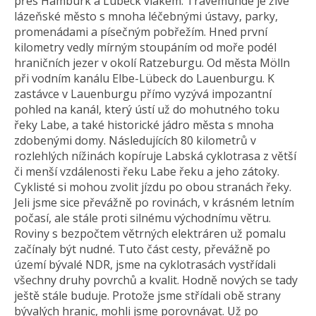
přes Hamburk a Lübeck vlakem. Travemünde je živé
lázeňské město s mnoha léčebnými ústavy, parky,
promenádami a písečným pobřežím. Hned první
kilometry vedly mírným stoupáním od moře podél
hraničních jezer v okolí Ratzeburgu. Od města Mölln
při vodním kanálu Elbe-Lübeck do Lauenburgu. K
zastávce v Lauenburgu přímo vyzývá impozantní
pohled na kanál, který ústí už do mohutného toku
řeky Labe, a také historické jádro města s mnoha
zdobenými domy. Následujících 80 kilometrů v
rozlehlých nížinách kopíruje Labská cyklotrasa z větší
či menší vzdálenosti řeku Labe řeku a jeho zátoky.
Cyklisté si mohou zvolit jízdu po obou stranách řeky.
Jeli jsme sice převážně po rovinách, v krásném letním
počasí, ale stále proti silnému východnímu větru.
Roviny s bezpočtem větrných elektráren už pomalu
začínaly být nudné. Tuto část cesty, převážně po
území bývalé NDR, jsme na cyklotrasách vystřídali
všechny druhy povrchů a kvalit. Hodně nových se tady
ještě stále buduje. Protože jsme střídali obě strany
bývalých hranic, mohli jsme porovnávat. Už po