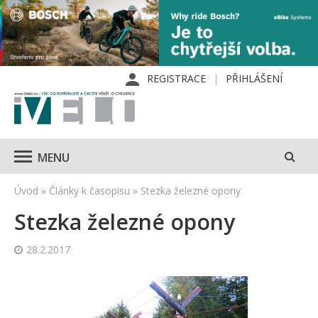
REGISTRACE
PŘIHLÁŠENÍ
MENU
Úvod
»
Články k časopisu
»
Stezka železné opony
Stezka železné opony
28.2.2017