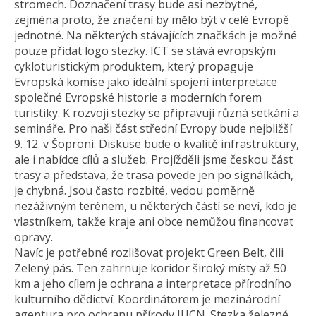
stromech. Doznačení trasy bude asi nezbytné,
zejména proto, že značení by mělo být v celé Evropě
jednotné. Na některých stávajících značkách je možné
pouze přidat logo stezky. ICT se stává evropským
cykloturistickým produktem, který propaguje
Evropská komise jako ideální spojení interpretace
společné Evropské historie a moderních forem
turistiky. K rozvoji stezky se připravují různá setkání a
semináře. Pro naši část střední Evropy bude nejbližší
9. 12. v Šoproni. Diskuse bude o kvalitě infrastruktury,
ale i nabídce cílů a služeb. Projížděli jsme českou část
trasy a představa, že trasa povede jen po signálkách,
je chybná. Jsou často rozbité, vedou poměrně
nezáživným terénem, u některých částí se neví, kdo je
vlastníkem, takže kraje ani obce nemůžou financovat
opravy.
Navíc je potřebné rozlišovat projekt Green Belt, čili
Zelený pás. Ten zahrnuje koridor široký místy až 50
km a jeho cílem je ochrana a interpretace přírodního
kulturního dědictví. Koordinátorem je mezinárodní
agentura pro ochranu přírody IUCN. Stezka železné