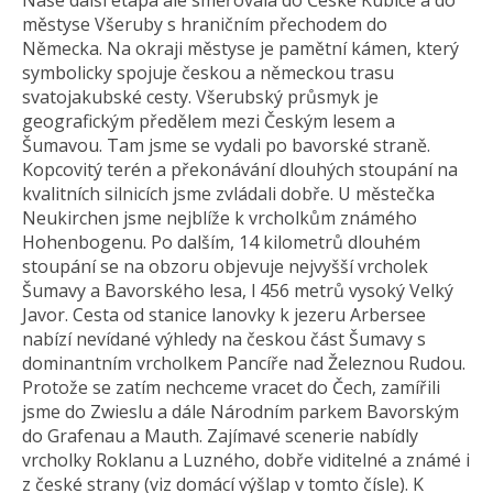
Naše další etapa ale směřovala do České Kubice a do
městyse Všeruby s hraničním přechodem do
Německa. Na okraji městyse je pamětní kámen, který
symbolicky spojuje českou a německou trasu
svatojakubské cesty. Všerubský průsmyk je
geografickým předělem mezi Českým lesem a
Šumavou. Tam jsme se vydali po bavorské straně.
Kopcovitý terén a překonávání dlouhých stoupání na
kvalitních silnicích jsme zvládali dobře. U městečka
Neukirchen jsme nejblíže k vrcholkům známého
Hohenbogenu. Po dalším, 14 kilometrů dlouhém
stoupání se na obzoru objevuje nejvyšší vrcholek
Šumavy a Bavorského lesa, l 456 metrů vysoký Velký
Javor. Cesta od stanice lanovky k jezeru Arbersee
nabízí nevídané výhledy na českou část Šumavy s
dominantním vrcholkem Pancíře nad Železnou Rudou.
Protože se zatím nechceme vracet do Čech, zamířili
jsme do Zwieslu a dále Národním parkem Bavorským
do Grafenau a Mauth. Zajímavé scenerie nabídly
vrcholky Roklanu a Luzného, dobře viditelné a známé i
z české strany (viz domácí výšlap v tomto čísle). K