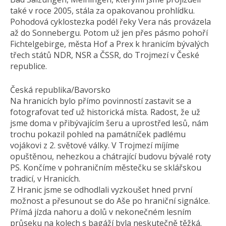
také v roce 2005, stála za opakovanou prohlídku.
Pohodová cyklostezka podél řeky Vera nás provázela
až do Sonnebergu. Potom už jen přes pásmo pohoří
Fichtelgebirge, města Hof a Prex k hranicím bývalých
třech států NDR, NSR a ČSSR, do Trojmezí v České
republice.
Česká republika/Bavorsko
Na hranicích bylo přímo povinností zastavit se a
fotografovat teď už historická místa. Radost, že už
jsme doma v přibývajícím šeru a uprostřed lesů, nám
trochu pokazil pohled na památníček padlému
vojákovi z 2. světové války. V Trojmezí míjíme
opuštěnou, nehezkou a chátrající budovu bývalé roty
PS. Končíme v pohraničním městečku se sklářskou
tradicí, v Hranicích.
Z Hranic jsme se odhodlali vyzkoušet hned první
možnost a přesunout se do Aše po hraniční signálce.
Přímá jízda nahoru a dolů v nekonečném lesním
průseku na kolech s bagáží byla neskutečně těžká.