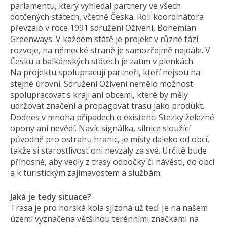
parlamentu, který vyhledal partnery ve všech
dotčených státech, včetně Česka. Roli koordinátora
převzalo v roce 1991 sdružení Oživení, Bohemian
Greenways. V každém státě je projekt v různé fázi
rozvoje, na německé straně je samozřejmě nejdále. V
Česku a balkánských státech je zatím v plenkách.
Na projektu spolupracují partneři, kteří nejsou na
stejné úrovni. Sdružení Oživení nemělo možnost
spolupracovat s kraji ani obcemi, které by měly
udržovat značení a propagovat trasu jako produkt.
Dodnes v mnoha případech o existenci Stezky železné
opony ani nevědí. Navíc signálka, silnice sloužící
původně pro ostrahu hranic, je místy daleko od obcí,
takže si starostlivost oni nevzaly za své. Určitě bude
přínosné, aby vedly z trasy odbočky či návěsti, do obcí
a k turistickým zajímavostem a službám.
Jaká je tedy situace?
Trasa je pro horská kola sjízdná už teď. Je na našem
území vyznačena většinou terénními značkami na