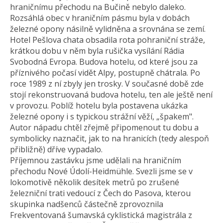
hraničnímu přechodu na Bučině nebylo daleko.
Rozsáhlá obec v hraničním pásmu byla v dobách
železné opony násilně vylidněna a srovnána se zemí.
Hotel Pešlova chata obsadila rota pohraniční stráže,
krátkou dobu v něm byla rušička vysílání Rádia
Svobodná Evropa. Budova hotelu, od které jsou za
příznivého počasí vidět Alpy, postupně chátrala. Po
roce 1989 z ní zbyly jen trosky. V současné době zde
stojí rekonstruovaná budova hotelu, ten ale ještě není
v provozu. Poblíž hotelu byla postavena ukázka
železné opony i s typickou strážní věží, „špakem".
Autor nápadu chtěl zřejmě připomenout tu dobu a
symbolicky naznačit, jak to na hranicích (tedy alespoň
přibližně) dříve vypadalo.
Příjemnou zastávku jsme udělali na hraničním
přechodu Nové Údolí-Heidmühle. Svezli jsme se v
lokomotivě několik desítek metrů po zrušené
železniční trati vedoucí z Čech do Pasova, kterou
skupinka nadšenců částečně zprovoznila
Frekventovaná šumavská cyklistická magistrála z