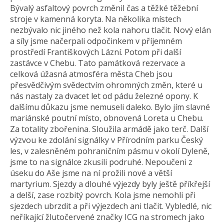
Bývalý asfaltový povrch změnil čas a těžké těžební
stroje v kamenná koryta. Na několika místech
nezbývalo nic jiného než kola nahoru tlačit. Nový elán
a síly jsme načerpali odpočinkem v příjemném
prostředí Františkových Lázní. Potom při další
zastávce v Chebu. Tato památková rezervace a
celková úžasná atmosféra města Cheb jsou
přesvědčivým svědectvím ohromných změn, které u
nás nastaly za dvacet let od pádu železné opony. K
dalšímu důkazu jsme nemuseli daleko. Bylo jím slavné
mariánské poutní místo, obnovená Loreta u Chebu.
Za totality zbořenina. Sloužila armádě jako terč. Další
výzvou ke zdolání signálky v Přírodním parku Český
les, v zalesněném pohraničním pásmu v okolí Dyleně,
jsme to na signálce zkusili podruhé. Nepoučeni z
úseku do Aše jsme na ní prožili nové a větší
martyrium. Sjezdy a dlouhé výjezdy byly ještě příkřejší
a delší, zase rozbitý povrch. Kola jsme nemohli při
sjezdech ubrzdit a při výjezdech ani tlačit. Vybledlé, nic
neříkající žlutočervené značky ICG na stromech jako