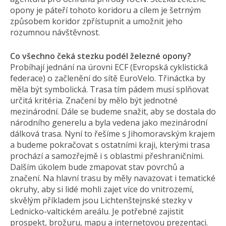
opony je páteří tohoto koridoru a cílem je šetrným
způsobem koridor zpřístupnit a umožnit jeho
rozumnou návštěvnost.
Co všechno čeká stezku podél železné opony?
Probíhají jednání na úrovni ECF (Evropská cyklistická
federace) o začlenění do sítě EuroVelo. Třináctka by
měla být symbolická. Trasa tím pádem musí splňovat
určitá kritéria. Značení by mělo být jednotné
mezinárodní. Dále se budeme snažit, aby se dostala do
národního generelu a byla vedena jako mezinárodní
dálková trasa. Nyní to řešíme s Jihomoravským krajem
a budeme pokračovat s ostatními kraji, kterými trasa
prochází a samozřejmě i s oblastmi přeshraničními.
Dalším úkolem bude zmapovat stav povrchů a
značení. Na hlavní trasu by měly navazovat i tematické
okruhy, aby si lidé mohli zajet více do vnitrozemí,
skvělým příkladem jsou Lichtenštejnské stezky v
Lednicko-valtickém areálu. Je potřebné zajistit
prospekt, brožuru, mapu a internetovou prezentaci.