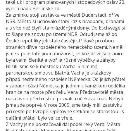
také už i program plánovaných listopadových oslav 20.
výročí pádu Berlínské zdi.
Za zmínku stojí zastávka ve městě Duderstadt, dříve
NSR. Město si uchovalo starý ráz s hradbami, branami
a s více než čtyři sta hrázděnými domy. Do Eschwege si
to šlapeme znovu po území NDR. Odtud jsme až do
České republiky jeli stále častěji střídavě po obou
stranách dříve rozděleného německého území. Neměli
jsme v podstatě jinou možnost, jelikož dřívější hranice
byla velmi členitá a tvořila různé výběžky a záhyby.
Blížili jsme se k městečku Vacha. S ním má
partnerskou smlouvu Blatná. Vacha je ukázkový
případ necitelného rozdělení Německa. Od jejich přátel
v západní části Německa je jedním okamžikem oddělila
hranice na mostě přes řeku Vera. Představitelé města
nás dávno před cestou pozvali a očekávali nás. Nebyli
jsme zde poprvé. V roce 2005 jsme tady měli zastávku
při cestě po Evropě. Opětovné setkání se starostou i s
dalšími přáteli bylo velice vřelé.
Z Vachy jsme pokračovali dál podél řeky Vera. Města
Bad Salzungen, Meiningen, kterými jsme projížděli