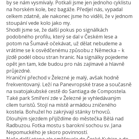
by se nám vysmívaly. Potkali jsme jen jednoho cyklistu
na horském kole, bez bagáže. Předjel nás, vypadal
celkem zdatně, ale nakonec jsme ho viděli, že v jednom
stoupání vede kolo jako my.
Shodli jsme se, že další pokus po signálkách
podobného profilu, který se dal v Českém lese a
potom na Šumavě očekávat, už dělat nebudeme a
vrátíme se k osvědčenému způsobu z Německa – k
jízdě podél obou stran hranic. Na signálky pojedeme
opět jen tam, kde budou pro nás zajímavé a hlavně
průjezdné.
Hraniční přechod v Železné je malý, avšak hodně
frekventovaný. Leží na Panevropské trase a současně
na svatojakubské cestě do Santiaga de Compostela.
Také park Smíření zde v Železné je vyhledávaným
cílem turistů. Stojí na místě armádou zničeného
kostela. Bohužel ho zakrývají stánky trhovců.
Dlouhým sjezdem přijíždíme do městečka Bělá nad
Radbuzou. Fotka mostu s barokní sochou sv. Jana
Nepomuckého je skoro povinností.