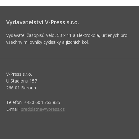
Vydavatelství V-Press s.r.o.
Vydavatel časopisů Velo, 53 x 11 a Elektrokola, určených pro
všechny milovníky cyklistiky a jízdních kol.
V-Press s.r.o.
U Stadionu 157
266 01 Beroun
Telefon: +420 604 763 835
E-mail:
predplatne@vpress.cz