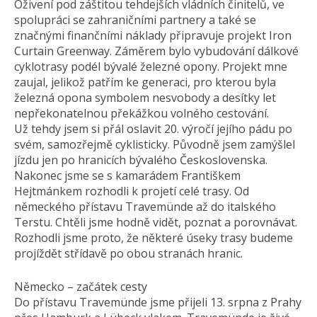
Oživení pod záštitou tehdejších vládních činitelů, ve
spolupráci se zahraničními partnery a také se
značnými finančními náklady připravuje projekt Iron
Curtain Greenway. Záměrem bylo vybudování dálkové
cyklotrasy podél bývalé železné opony. Projekt mne
zaujal, jelikož patřím ke generaci, pro kterou byla
železná opona symbolem nesvobody a desítky let
nepřekonatelnou překážkou volného cestování.
Už tehdy jsem si přál oslavit 20. výročí jejího pádu po
svém, samozřejmě cyklisticky. Původně jsem zamýšlel
jízdu jen po hranicích bývalého Československa.
Nakonec jsme se s kamarádem Františkem
Hejtmánkem rozhodli k projetí celé trasy. Od
německého přístavu Travemünde až do italského
Terstu. Chtěli jsme hodně vidět, poznat a porovnávat.
Rozhodli jsme proto, že některé úseky trasy budeme
projíždět střídavě po obou stranách hranic.
Německo – začátek cesty
Do přístavu Travemünde jsme přijeli 13. srpna z Prahy