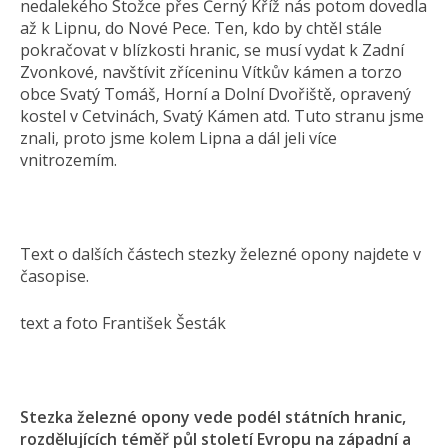
nedalekého Stožce přes Černý Kříž nás potom dovedla
až k Lipnu, do Nové Pece. Ten, kdo by chtěl stále
pokračovat v blízkosti hranic, se musí vydat k Zadní
Zvonkové, navštívit zříceninu Vítkův kámen a torzo
obce Svatý Tomáš, Horní a Dolní Dvořiště, opravený
kostel v Cetvinách, Svatý Kámen atd. Tuto stranu jsme
znali, proto jsme kolem Lipna a dál jeli více
vnitrozemím.
Text o dalších částech stezky železné opony najdete v
časopise.
text a foto František Šesták
Stezka železné opony vede podél státních hranic,
rozdělujících téměř půl století Evropu na západní a