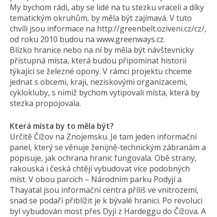
My bychom rádi, aby se lidé na tu stezku vraceli a díky
tematickým okruhům, by měla být zajímavá. V tuto
chvíli jsou informace na http://greenbelt.oziveni.cz/cz/,
od roku 2010 budou na www.greenways.cz.
Blízko hranice nebo na ní by měla být návštevnicky
přístupná místa, která budou připomínat historii
týkající se železné opony. V rámci projektu chceme
jednat s obcemi, kraji, neziskovými organizacemi,
cyklokluby, s nimiž bychom vytipovali místa, která by
stezka propojovala.
Která místa by to měla být?
Určitě Čížov na Znojemsku. Je tam jeden informační
panel, který se věnuje ženijně-technickým zábranám a
popisuje, jak ochrana hranic fungovala. Obě strany,
rakouská i česká chtějí vybudovat více podobných
míst. V obou parcích – Národním parku Podyjí a
Thayatal jsou informační centra příliš ve vnitrozemí,
snad se podaří přiblížit je k bývalé hranici. Po revoluci
byl vybudován most přes Dyji z Hardeggu do Čížova. A