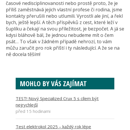
časové nedisciplinovanosti nebo prostě proto, že je
příliš zaměstnává jejich vlastní profese či rodina, jsme
kontakty přerušili nebo utlumili. Vyrostli ale jiní, a řekl
bych, ještě lepší. A těch příspěvků z cest, které leží v
šuplíku a čekají na svou příležitost, je bezpočet. A já se
kdysi bláhově bál, že jednou nebudeme mít o čem
psát… To však v žádném případě nehrozí, to vám
můžu zaručit pro rok příští i ty následující. A že se na
ně docela těším!
MOHLO BY VÁS ZAJÍMAT
TEST! Nový Specialized Crux 5 s cílem být
nejrychlejší
před 15 hodinami
Test elektrokol 2025 – každý rok lépe