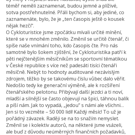
téměř neměli zaznamenat, budou jemné a plíživé,
sotva postřehnutelné. Přáli bychom si, aby jediné, co
zaznamenáte, bylo, že je „ten časopis ještě o kousek
nějak hezčí".
O Cykloturistice jsme zpočátku mívali určité mínění,
které se v mnohém změnilo. Změnil se určitě čtenář, či
spíše naše vnímání toho, kdo časopis čte. Pro nás
samotné bylo šokem zjištění, že Cykloturistika patří k
pěti nejčtenějším měsíčníkům se sportovní tématikou
v České republice s více než padesáti tisíci čtenáři
měsíčně. Nebýt to hodnoty auditované nezávislým
zdrojem, těžko by se takovému číslu vůbec dalo věřit.
Nedošlo tedy ke generační výměně, ale k rozšíření
čtenářského pelotonu. Přibývají další jezdci a ti noví,
mladší a silnější se často objevují na špici, táhnou balík
a píší nám. Jak to vypadá, „jedou" s námi ale všichni…
Jen si to vezměte – 50 000 lidí! Každý měsíc! To už je
pořádný závazek. Raději se na to snažím nemyslet.
Změnil se i kolektiv autorů, na některé jsme vsázeli,
ale buď z důvodu neúměrných finančních požadavků,