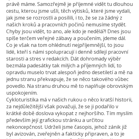
právě máme. Samozřejmě je příjemné vidět tu dlouhou
cestu, kterou jsme ušli, těch výtisků, které jsme vydali,
jak jsme se rozrostli a posílili, i to, že se za žádný z
našich kroků a pracovních počinů nemusíme stydět.
Chyby jsou vidět, to ano, ale kdo je nedělá?! Dnes jsou
spíše terčem veřejné zábavy a poučením, jdeme dál.
Co je však na tom ohlédnutí nejpříjemnější, to jsou
lidé, kteří s námi spolupracují i denně sdílejí pracovní
starosti a stres v redakcích. Dát dohromady výběr
bezmála padesátky tak milých a příjemných lidí, to
opravdu muselo trvat alespoň jedno desetiletí a mě na
jednu stranu překvapuje, že se něco takového vůbec
povedlo. Na stranu druhou mě to naplňuje obrovským
uspokojením.
Cykloturistika má v našich rukou o něco kratší historii,
za nejdůležitější však považuji, že se ji podařilo v
krátké době doslova vykopat z nejhoršího. Tím myslím
především její grafickou stránku a určitou
nekoncepčnost. Udrželi jsme časopis, jehož zánik již
byl avizován, zveřejněn a fakticky připraven, a to je