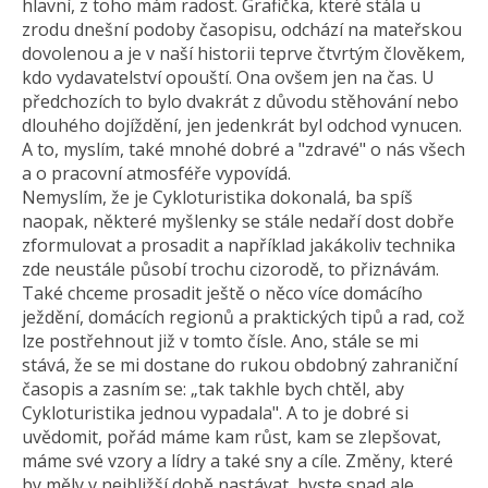
hlavní, z toho mám radost. Grafička, které stála u
zrodu dnešní podoby časopisu, odchází na mateřskou
dovolenou a je v naší historii teprve čtvrtým člověkem,
kdo vydavatelství opouští. Ona ovšem jen na čas. U
předchozích to bylo dvakrát z důvodu stěhování nebo
dlouhého dojíždění, jen jedenkrát byl odchod vynucen.
A to, myslím, také mnohé dobré a "zdravé" o nás všech
a o pracovní atmosféře vypovídá.
Nemyslím, že je Cykloturistika dokonalá, ba spíš
naopak, některé myšlenky se stále nedaří dost dobře
zformulovat a prosadit a například jakákoliv technika
zde neustále působí trochu cizorodě, to přiznávám.
Také chceme prosadit ještě o něco více domácího
ježdění, domácích regionů a praktických tipů a rad, což
lze postřehnout již v tomto čísle. Ano, stále se mi
stává, že se mi dostane do rukou obdobný zahraniční
časopis a zasním se: „tak takhle bych chtěl, aby
Cykloturistika jednou vypadala". A to je dobré si
uvědomit, pořád máme kam růst, kam se zlepšovat,
máme své vzory a lídry a také sny a cíle. Změny, které
by měly v nejbližší době nastávat, byste snad ale