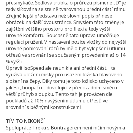
přesmykače. Sedlová trubka o průřezu písmene „D" je
tedy slícována se stejně tvarovanou přední částí rámu.
Zřejmě lepší představu než slovní popis přinese
obrázek na další dvoustránce. Smyslem této změny je
zajištění většího prostoru pro fl exi a tedy vyšší
úrovně komfortu. Současně tato úprava umožňuje
regulaci pružení. V nastavení pozice vložky do nejvyšší
úrovně pohlcování rázů by mělo být vylepšení útlumu
otřesů ve srovnání se současným provedením až o 14
% vyšší.
Úpravě IsoSpeed ale neunikla ani přední část. I ta
využívá uložení misky pro usazení ložiska hlavového
složení na čepy. Díky tomu je toto ložisko uchyceno v
jakési „houpačce" dovolující v předozadním směru
větší průhyb sloupku. Tento tah je provázen dle
podkladů až 10% navýšením útlumu otřesů ve
srovnání s běžnými konstrukcemi.
TÍM TO NEKONČÍ
Spolupráce Treku s Bontragerem není ničím novým a