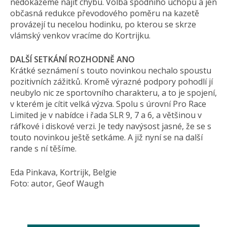
nedokážeme najít chybu. Volba spodního úchopu a jen
občasná redukce převodového poměru na kazetě
provázejí tu necelou hodinku, po kterou se skrze
vlámský venkov vracíme do Kortrijku.
DALŠÍ SETKÁNÍ ROZHODNĚ ANO
Krátké seznámení s touto novinkou nechalo spoustu
pozitivních zážitků. Kromě výrazné podpory pohodlí jí
neubylo nic ze sportovního charakteru, a to je spojení,
v kterém je cítit velká výzva. Spolu s úrovní Pro Race
Limited je v nabídce i řada SLR 9, 7 a 6, a většinou v
ráfkové i diskové verzi. Je tedy navýsost jasné, že se s
touto novinkou ještě setkáme. A již nyní se na další
rande s ní těšíme.
Eda Pinkava, Kortrijk, Belgie
Foto: autor, Geof Waugh