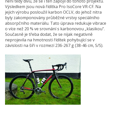
není tedy divu, že se i ten zapojil do tohoto projektu.
Výsledkem jsou nová řídítka Pro IsoCore VR-CF. Na
jejich výrobu posloužil karbon OCLV, do jehož nitra
byly zakomponovány průběžné vrstvy speciálního
absorpčního materiálu. Tato úprava redukuje vibrace
o více než 20 % ve srovnání s karbonovou „klasikou".
Současně je třeba dodat, že se nijak negativně
neprojevila na hmotnosti řídítek pohybující se v
závislosti na šíři v rozmezí 236-267 g (38-46 cm, S/S).