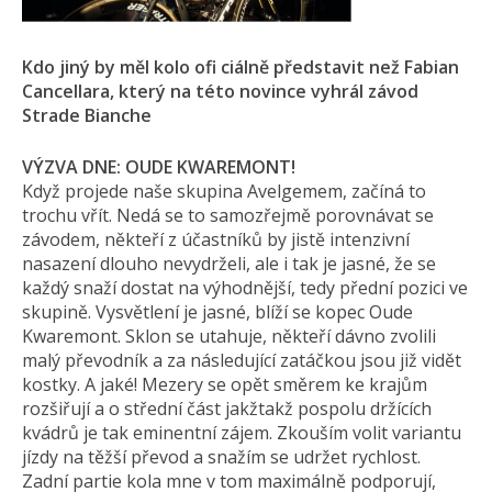
Kdo jiný by měl kolo ofi ciálně představit než Fabian
Cancellara, který na této novince vyhrál závod
Strade Bianche
VÝZVA DNE: OUDE KWAREMONT!
Když projede naše skupina Avelgemem, začíná to
trochu vřít. Nedá se to samozřejmě porovnávat se
závodem, někteří z účastníků by jistě intenzivní
nasazení dlouho nevydrželi, ale i tak je jasné, že se
každý snaží dostat na výhodnější, tedy přední pozici ve
skupině. Vysvětlení je jasné, blíží se kopec Oude
Kwaremont. Sklon se utahuje, někteří dávno zvolili
malý převodník a za následující zatáčkou jsou již vidět
kostky. A jaké! Mezery se opět směrem ke krajům
rozšiřují a o střední část jakžtakž pospolu držících
kvádrů je tak eminentní zájem. Zkouším volit variantu
jízdy na těžší převod a snažím se udržet rychlost.
Zadní partie kola mne v tom maximálně podporují,