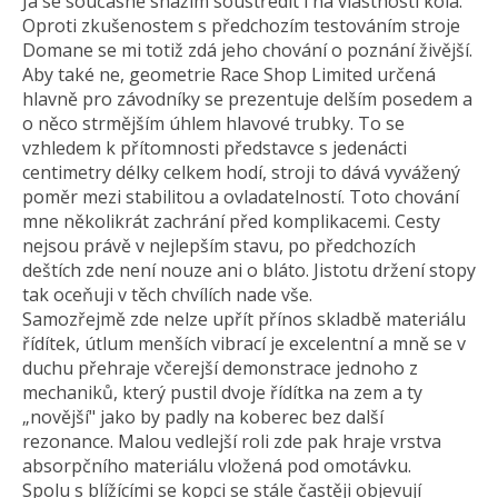
Já se současně snažím soustředit i na vlastnosti kola.
Oproti zkušenostem s předchozím testováním stroje
Domane se mi totiž zdá jeho chování o poznání živější.
Aby také ne, geometrie Race Shop Limited určená
hlavně pro závodníky se prezentuje delším posedem a
o něco strmějším úhlem hlavové trubky. To se
vzhledem k přítomnosti představce s jedenácti
centimetry délky celkem hodí, stroji to dává vyvážený
poměr mezi stabilitou a ovladatelností. Toto chování
mne několikrát zachrání před komplikacemi. Cesty
nejsou právě v nejlepším stavu, po předchozích
deštích zde není nouze ani o bláto. Jistotu držení stopy
tak oceňuji v těch chvílích nade vše.
Samozřejmě zde nelze upřít přínos skladbě materiálu
řídítek, útlum menších vibrací je excelentní a mně se v
duchu přehraje včerejší demonstrace jednoho z
mechaniků, který pustil dvoje řídítka na zem a ty
„novější" jako by padly na koberec bez další
rezonance. Malou vedlejší roli zde pak hraje vrstva
absorpčního materiálu vložená pod omotávku.
Spolu s blížícími se kopci se stále častěji objevují