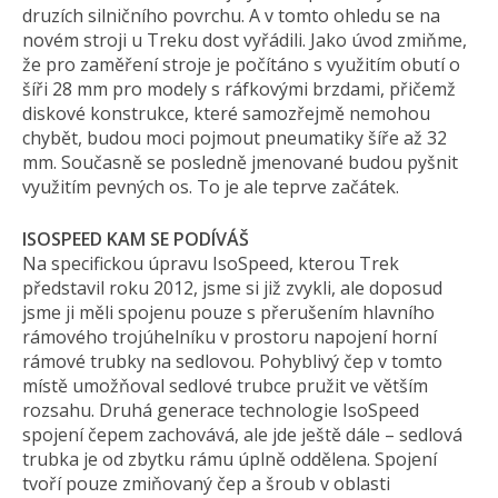
druzích silničního povrchu. A v tomto ohledu se na
novém stroji u Treku dost vyřádili. Jako úvod zmiňme,
že pro zaměření stroje je počítáno s využitím obutí o
šíři 28 mm pro modely s ráfkovými brzdami, přičemž
diskové konstrukce, které samozřejmě nemohou
chybět, budou moci pojmout pneumatiky šíře až 32
mm. Současně se posledně jmenované budou pyšnit
využitím pevných os. To je ale teprve začátek.
ISOSPEED KAM SE PODÍVÁŠ
Na specifickou úpravu IsoSpeed, kterou Trek
představil roku 2012, jsme si již zvykli, ale doposud
jsme ji měli spojenu pouze s přerušením hlavního
rámového trojúhelníku v prostoru napojení horní
rámové trubky na sedlovou. Pohyblivý čep v tomto
místě umožňoval sedlové trubce pružit ve větším
rozsahu. Druhá generace technologie IsoSpeed
spojení čepem zachovává, ale jde ještě dále – sedlová
trubka je od zbytku rámu úplně oddělena. Spojení
tvoří pouze zmiňovaný čep a šroub v oblasti