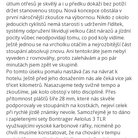
útlum otřesů je skvělý a i u předku dokáži bez potíží
držet stanovenou stopu. Nová koncepce obstála v
první náročnější zkoušce na výbornou. Nikdo z okolo
jedoucích cyklistů nemá starosti s udržením řídítek,
systémy odpružení likvidují velkou část nárazů a jízdní
pocity vůbec neodpovídají tomu, co pod koly vidíme.
Ještě jednou se na vrcholku otáčím a nejrozbitější část
stoupání absolvuji znovu. Ani tentokráte jsem nebyl
vyveden z rovnováhy, proto zalehávám a po pár
minutách jsem zpět ve skupině.
Po tomto úseku pomalu nastává čas na návrat k
hotelu. Ještě před jeho dosažením nás ale čeká více jak
třicet kilometrů. Nasazujeme tedy svižné tempo a
zkoušíme, jak kolo obstojí v této disciplíně. Přes
přítomnost plášťů šíře 28 mm, které nás skvěle
podporovaly ve stoupáních na kostkách, nejeví celek
při rychlé jízdě známky nevole. Samozřejmě je to dáno
i zapletenými sety Bontrager Aelolus 3 TLR
využívajícími vysoké karbonové ráfky, nicméně po
chvíli musíme konstatovat, že na chování v tempu