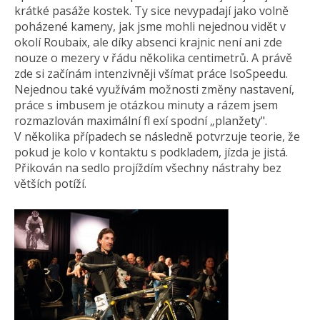
krátké pasáže kostek. Ty sice nevypadají jako volně
poházené kameny, jak jsme mohli nejednou vidět v
okolí Roubaix, ale díky absenci krajnic není ani zde
nouze o mezery v řádu několika centimetrů. A právě
zde si začínám intenzivněji všímat práce IsoSpeedu.
Nejednou také využívám možnosti změny nastavení,
práce s imbusem je otázkou minuty a rázem jsem
rozmazlován maximální fl exí spodní „planžety".
V několika případech se následně potvrzuje teorie, že
pokud je kolo v kontaktu s podkladem, jízda je jistá.
Přikován na sedlo projíždím všechny nástrahy bez
větších potíží.