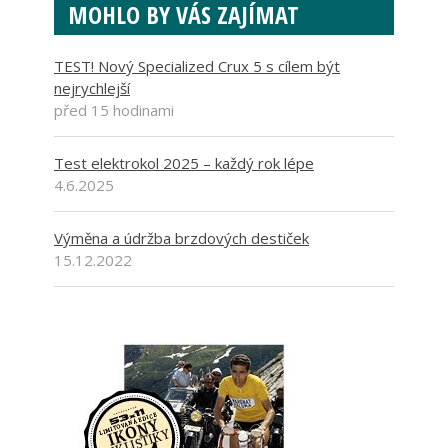
MOHLO BY VÁS ZAJÍMAT
TEST! Nový Specialized Crux 5 s cílem být
nejrychlejší
před 15 hodinami
Test elektrokol 2025 – každý rok lépe
4.6.2025
Výměna a údržba brzdových destiček
15.12.2022