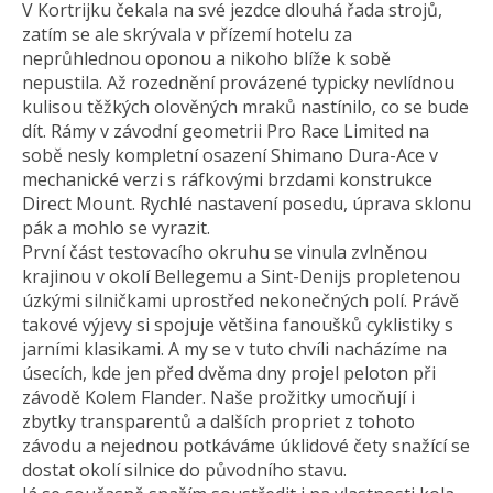
V Kortrijku čekala na své jezdce dlouhá řada strojů,
zatím se ale skrývala v přízemí hotelu za
neprůhlednou oponou a nikoho blíže k sobě
nepustila. Až rozednění provázené typicky nevlídnou
kulisou těžkých olověných mraků nastínilo, co se bude
dít. Rámy v závodní geometrii Pro Race Limited na
sobě nesly kompletní osazení Shimano Dura-Ace v
mechanické verzi s ráfkovými brzdami konstrukce
Direct Mount. Rychlé nastavení posedu, úprava sklonu
pák a mohlo se vyrazit.
První část testovacího okruhu se vinula zvlněnou
krajinou v okolí Bellegemu a Sint-Denijs propletenou
úzkými silničkami uprostřed nekonečných polí. Právě
takové výjevy si spojuje většina fanoušků cyklistiky s
jarními klasikami. A my se v tuto chvíli nacházíme na
úsecích, kde jen před dvěma dny projel peloton při
závodě Kolem Flander. Naše prožitky umocňují i
zbytky transparentů a dalších propriet z tohoto
závodu a nejednou potkáváme úklidové čety snažící se
dostat okolí silnice do původního stavu.