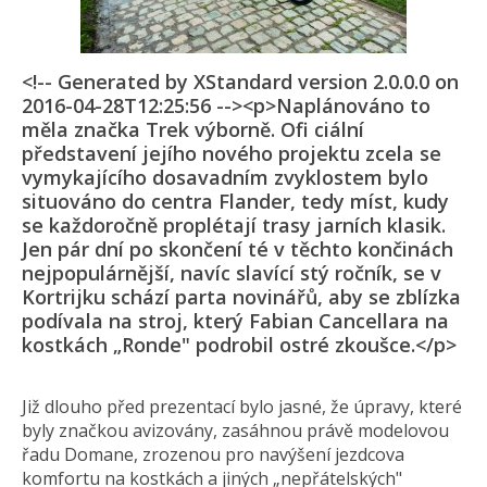
<!-- Generated by XStandard version 2.0.0.0 on
2016-04-28T12:25:56 --><p>Naplánováno to
měla značka Trek výborně. Ofi ciální
představení jejího nového projektu zcela se
vymykajícího dosavadním zvyklostem bylo
situováno do centra Flander, tedy míst, kudy
se každoročně proplétají trasy jarních klasik.
Jen pár dní po skončení té v těchto končinách
nejpopulárnější, navíc slavící stý ročník, se v
Kortrijku schází parta novinářů, aby se zblízka
podívala na stroj, který Fabian Cancellara na
kostkách „Ronde" podrobil ostré zkoušce.</p>
Již dlouho před prezentací bylo jasné, že úpravy, které
byly značkou avizovány, zasáhnou právě modelovou
řadu Domane, zrozenou pro navýšení jezdcova
komfortu na kostkách a jiných „nepřátelských"