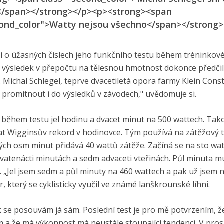
</span></strong></p><p><strong><span
cond_color">Watty nejsou všechno</span></strong>
ní o úžasných číslech jeho funkčního testu během tréninkov
 výsledek v přepočtu na tělesnou hmotnost dokonce předči
. Michal Schlegel, teprve dvacetiletá opora farmy Klein Const
promítnout i do výsledků v závodech," uvědomuje si.
 během testu jel hodinu a dvacet minut na 500 wattech. Tak
at Wigginsův rekord v hodinovce. Tým používá na zátěžový t
ých osm minut přidává 40 wattů zátěže. Začíná se na sto wat
vatenácti minutách a sedm advaceti vteřinách. Půl minuta m
ů. „Jel jsem sedm a půl minuty na 460 wattech a pak už jsem
, který se cyklisticky vyučil ve známé lanškrounské líhni.
ak se posouvám já sám. Poslední test je pro mě potvrzením, 
a že má výkonnost má neustále stoupající tendenci. V pros