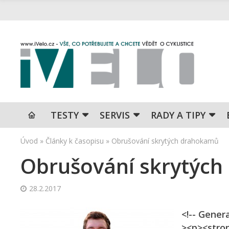
TESTY
SERVIS
RADY A TIPY
Úvod
»
Články k časopisu
»
Obrušování skrytých drahokamů
Obrušování skrytýc
28.2.2017
<!-- Gener
><p><stron