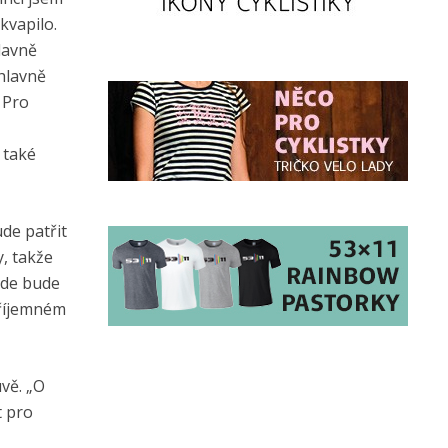
kvapilo.
lavně
 hlavně
 Pro
 také
de patřit
y, takže
kde bude
příjemném
vě. „O
t pro