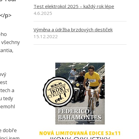
Test elektrokol 2025 – každý rok lépe
4.6.2025
</p>
Výměna a údržba brzdových destiček
ého
15.12.2022
l všechny
antia,
ový
est
tech a
u tedy
 nemohl
že dobře
inci jsem