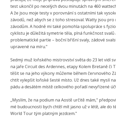
test ukončil po necelých dvou minutách na 460 wattech,
A že jsou moje testy v porovnání s ostatními tak vysok
závodů, než abych se z toho stresoval. Watty jsou pro
závodům. A hodně mi také pomohla spolupráce s fyzio
cyklistu je důležitá symetrie těla, plná funkčnost sval
problematické partie – boční břišní svaly, zádové svalst
upravené na míru."
Sedmý muž loňského mistrovství světa do 23 let vidí s
na jaře Circuit des Ardennes, etapy Kolem Bretaně či To
těšit se na jeho výkony můžeme během červnového Zá
chtít vylepšit loňské šesté místo. Už dnes také myslí 
pádu a desátém místě celkového pořadí nevyřízené účt
„Myslím, že na podium na Aostě určitě mám," předpoví
mé budoucnosti bych chtěl mít jasno už v létě, ale do
World Tour tým platným jezdcem."