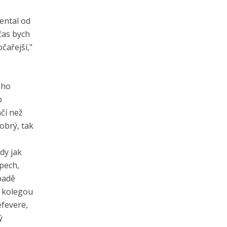
ental od
čas bych
čařejší,"
eho
o
čí než
obrý, tak
dy jak
pech,
padě
m kolegou
efevere,
ý