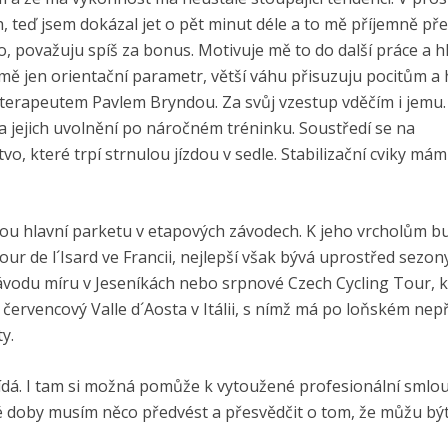
 teď jsem dokázal jet o pět minut déle a to mě příjemně pře
o, považuju spíš za bonus. Motivuje mě to do další práce a h
 mě jen orientační parametr, větší váhu přisuzuju pocitům a
terapeutem Pavlem Bryndou. Za svůj vzestup vděčím i jemu.
ů a jejich uvolnění po náročném tréninku. Soustředí se na
vo, které trpí strnulou jízdou v sedle. Stabilizační cviky mám
vou hlavní parketu v etapových závodech. K jeho vrcholům bu
ur de l´Isard ve Francii, nejlepší však bývá uprostřed sezon
vodu míru v Jeseníkách nebo srpnové Czech Cycling Tour, 
na červencový Valle d´Aosta v Itálii, s nímž má po loňském ne
y.
dá. I tam si možná pomůže k vytoužené profesionální smlou
 té doby musím něco předvést a přesvědčit o tom, že můžu bý