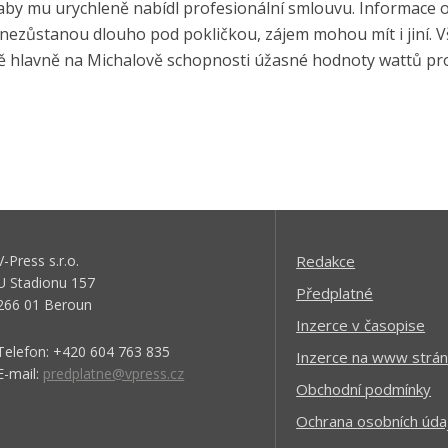
 aby mu urychleně nabídl profesionální smlouvu. Informace 
 nezůstanou dlouho pod pokličkou, zájem mohou mít i jiní. V
 hlavně na Michalově schopnosti úžasné hodnoty wattů pr
V-Press s.r.o.
Redakce
U Stadionu 157
Předplatné
266 01 Beroun
Inzerce v časopise
Telefon: +420 604 763 835
Inzerce na www strán
E-mail:
predplatne@vpress.cz
Obchodní podmínky
Ochrana osobních úda