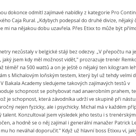
ou dokonce odmítl zajímavé nabídky z kategorie Pro Contin
kého Caja Rural. „Kdybych podepsal do druhé divize, nějaký 
e mi na nějakou dobu uzavřela. Přes Etixx to může být přímo
etry nezůstaly v belgické stáji bez odezvy. „V přepočtu na j
ů, jaký jsem kdy měl možnost vidět," prozrazuje trenér Remk
 téměř na 500 wattů a on je ještě o nějaký ten kilogram leh
m s Michalovým loňským testem, který byl už tehdy velmi d
é. V Bakala Academy sledujeme takových zajímavých testů v
zhoduje schopnost se pohybovat nad anaerobním prahem, te
ož je schopnost, která závodníka udrží ve skupině při nástu
ročný nejen fyzicky, ale i psychicky. Michal má v každém pří
 talent. Konzultoval jsem výsledek jeho testu i s trenérský
čen, a hodně se o něj zajímal i generální manažer Patrick L
h mu ho neváhal doporučit." Když už hlavní boss Etixxu ví, jak