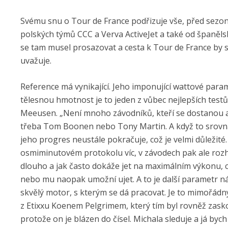
Svému snu o Tour de France podřizuje vše, před sezon
polských týmů CCC a Verva ActiveJet a také od španěls
se tam musel prosazovat a cesta k Tour de France by s
uvažuje.
Reference má vynikající. Jeho imponující wattové param
tělesnou hmotnost je to jeden z vůbec nejlepších test
Meeusen. „Není mnoho závodníků, kteří se dostanou až
třeba Tom Boonen nebo Tony Martin. A když to srovná
jeho progres neustále pokračuje, což je velmi důležit
osmiminutovém protokolu víc, v závodech pak ale ro
dlouho a jak často dokáže jet na maximálním výkonu, c
nebo mu naopak umožní ujet. A to je další parametr ná
skvělý motor, s kterým se dá pracovat. Je to mimořádný
z Etixxu Koenem Pelgrimem, který tím byl rovněž zasko
protože on je blázen do čísel. Michala sleduje a já byc