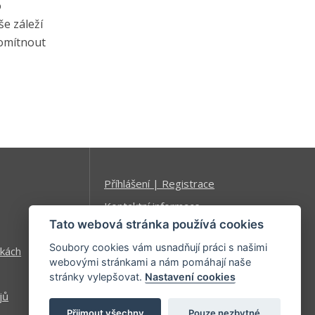
o
še záleží
omítnout
Příhlášení | Registrace
Kontaktní informace
Tato webová stránka používá cookies
Mapa stránek
Soubory cookies vám usnadňují práci s našimi
kách
webovými stránkami a nám pomáhají naše
stránky vylepšovat.
Nastavení cookies
jů
Přijmout všechny
Pouze nezbytné