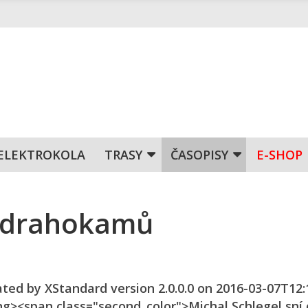
ELEKTROKOLA
TRASY
ČASOPISY
E-SHOP
h drahokamů
ated by XStandard version 2.0.0.0 on 2016-03-07T12:1
g><span class="second_color">Michal Schlegel sní 