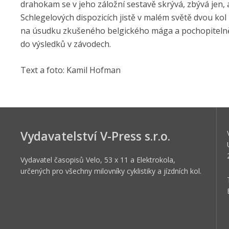
drahokam se v jeho záložní sestavě skrývá, zbývá jen,
Schlegelových dispozicích jistě v malém světě dvou kol
na úsudku zkušeného belgického mága a pochopitelně
do výsledků v závodech.
Text a foto: Kamil Hofman
Vydavatelství V-Press s.r.o.
Vydavatel časopisů Velo, 53 x 11 a Elektrokola,
určených pro všechny milovníky cyklistiky a jízdních kol.