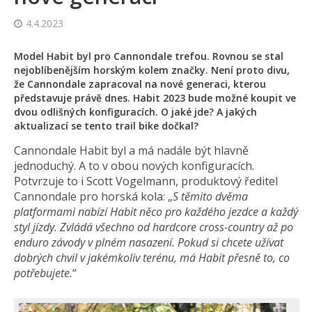
4.4.2023
Model Habit byl pro Cannondale trefou. Rovnou se stal
nejoblíbenějším horským kolem značky. Není proto divu,
že Cannondale zapracoval na nové generaci, kterou
představuje právě dnes. Habit 2023 bude možné koupit ve
dvou odlišných konfiguracích. O jaké jde? A jakých
aktualizací se tento trail bike dočkal?
Cannondale Habit byl a má nadále být hlavně
jednoduchý. A to v obou nových konfiguracích.
Potvrzuje to i Scott Vogelmann, produktový ředitel
Cannondale pro horská kola: „
S těmito dvěma
platformami nabízí Habit něco pro každého jezdce a každý
styl jízdy. Zvládá všechno od hardcore cross-country až po
enduro závody v plném nasazení. Pokud si chcete užívat
dobrých chvil v jakémkoliv terénu, má Habit přesně to, co
potřebujete.
“