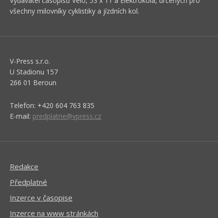
Vydavatel časopisů Velo, 53 x 11 a Elektrokola, určených pro
všechny milovníky cyklistiky a jízdních kol.
V-Press s.r.o.
U Stadionu 157
266 01 Beroun
Telefon: +420 604 763 835
E-mail:
predplatne@vpress.cz
Redakce
Předplatné
Inzerce v časopise
Inzerce na www stránkách