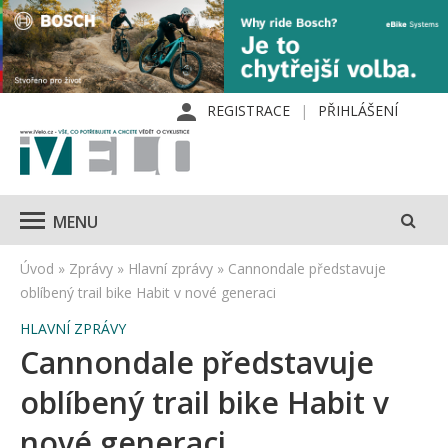
REGISTRACE
PŘIHLÁŠENÍ
MENU
Úvod
»
Zprávy
»
Hlavní zprávy
»
Cannondale představuje
oblíbený trail bike Habit v nové generaci
HLAVNÍ ZPRÁVY
Cannondale představuje
oblíbený trail bike Habit v
nové generaci