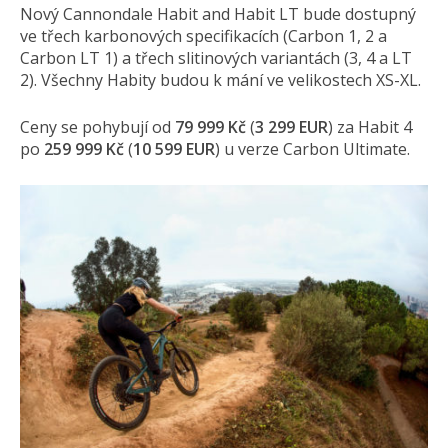
Nový Cannondale Habit and Habit LT bude dostupný
ve třech karbonových specifikacích (Carbon 1, 2 a
Carbon LT 1) a třech slitinových variantách (3, 4 a LT
2). Všechny Habity budou k mání ve velikostech XS-XL.
Ceny se pohybují od
79 999 Kč
(
3 299 EUR
) za Habit 4
po
259 999 Kč
(
10 599 EUR
) u verze Carbon Ultimate.