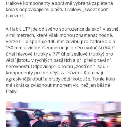
trailové komponenty a správně vybraná zapletená
kola s odpovídajícími plášti. Trailový „sweet spot“
nalezen!
A Habit LT? Jde od svého sourozence daleko? Vlastně
v milimetrech, které však mohou znamenat hodně.
Verze LT disponuje 140 mm zdvihu pro zadní kolo a
150 mm u vidlice. Geometrie je o něco volnější (64,7°
úhel hlavové trubky a 77° úhel sedlové trubky) pro
větší jistotu v rychlých pasážích a při překonávání
nerovností. Odpovídající onomu „zostření“ jsou i
komponenty pro drsnější zacházení. Kola mají
agresivnější obutí a brzdy větší kotouče. Tohle kolo
má zkrátka zvládnout mnohem víc, než jen běžné
traily.