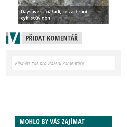
Daysaver – nářadí, co zachrání
cyklistův den
PŘIDAT KOMENTÁŘ
Klikněte zde pro vložení komentáře
MOHLO BY VÁS ZAJÍMAT