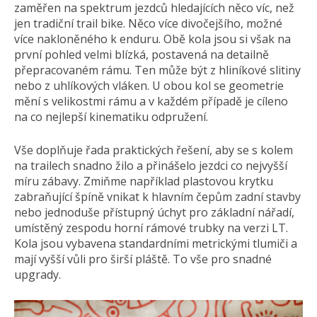
zaměřen na spektrum jezdců hledajících něco víc, než
jen tradiční trail bike. Něco více divočejšího, možné
více nakloněného k enduru. Obě kola jsou si však na
první pohled velmi blízká, postavená na detailně
přepracovaném rámu. Ten může být z hliníkové slitiny
nebo z uhlíkových vláken. U obou kol se geometrie
mění s velikostmi rámu a v každém případě je cíleno
na co nejlepší kinematiku odpružení.
Vše doplňuje řada praktických řešení, aby se s kolem
na trailech snadno žilo a přinášelo jezdci co nejvyšší
míru zábavy. Zmiňme například plastovou krytku
zabraňující špíně vnikat k hlavním čepům zadní stavby
nebo jednoduše přístupný úchyt pro základní nářadí,
umístěný zespodu horní rámové trubky na verzi LT.
Kola jsou vybavena standardními metrickými tlumiči a
mají vyšší vůli pro širší pláště. To vše pro snadné
upgrady.