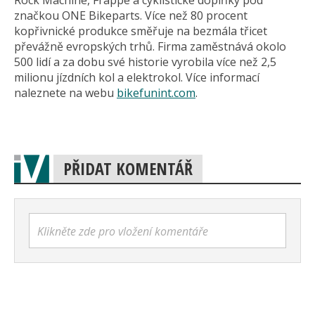
Rock Machine, Frappé a cyklistické doplňky pod
značkou ONE Bikeparts. Více než 80 procent
kopřivnické produkce směřuje na bezmála třicet
převážně evropských trhů. Firma zaměstnává okolo
500 lidí a za dobu své historie vyrobila více než 2,5
milionu jízdních kol a elektrokol. Více informací
naleznete na webu
bikefunint.com
.
PŘIDAT KOMENTÁŘ
Klikněte zde pro vložení komentáře