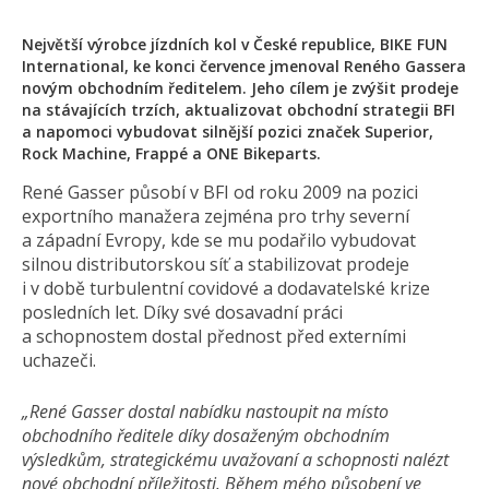
Největší výrobce jízdních kol v České republice, BIKE FUN
International, ke konci července jmenoval Reného Gassera
novým obchodním ředitelem. Jeho cílem je zvýšit prodeje
na stávajících trzích, aktualizovat obchodní strategii BFI
a napomoci vybudovat silnější pozici značek Superior,
Rock Machine, Frappé a ONE Bikeparts.
René Gasser působí v BFI od roku 2009 na pozici
exportního manažera zejména pro trhy severní
a západní Evropy, kde se mu podařilo vybudovat
silnou distributorskou síť a stabilizovat prodeje
i v době turbulentní covidové a dodavatelské krize
posledních let. Díky své dosavadní práci
a schopnostem dostal přednost před externími
uchazeči.
„René Gasser dostal nabídku nastoupit na místo
obchodního ředitele díky dosaženým obchodním
výsledkům, strategickému uvažovaní a schopnosti nalézt
nové obchodní příležitosti. Během mého působení ve