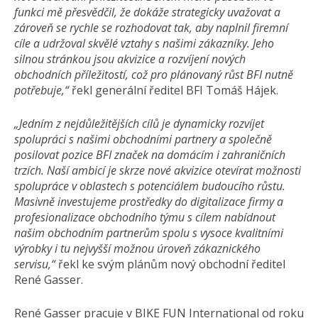
funkci mě přesvědčil, že dokáže strategicky uvažovat a
zároveň se rychle se rozhodovat tak, aby naplnil firemní
cíle a udržoval skvělé vztahy s našimi zákazníky. Jeho
silnou stránkou jsou akvizice a rozvíjení nových
obchodních příležitostí, což pro plánovaný růst BFI nutně
potřebuje,“
řekl generální ředitel BFI Tomáš Hájek.
„Jedním z nejdůležitějších cílů je dynamicky rozvíjet
spolupráci s našimi obchodními partnery a společně
posilovat pozice BFI značek na domácím i zahraničních
trzích. Naší ambicí je skrze nové akvizice otevírat možnosti
spolupráce v oblastech s potenciálem budoucího růstu.
Masivně investujeme prostředky do digitalizace firmy a
profesionalizace obchodního týmu s cílem nabídnout
našim obchodním partnerům spolu s vysoce kvalitními
výrobky i tu nejvyšší možnou úroveň zákaznického
servisu,“
řekl ke svým plánům nový obchodní ředitel
René Gasser.
René Gasser pracuje v BIKE FUN International od roku