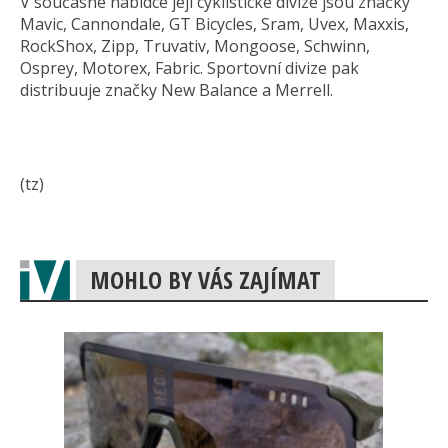
V současné nabídce její cyklistické divize jsou značky
Mavic, Cannondale, GT Bicycles, Sram, Uvex, Maxxis,
RockShox, Zipp, Truvativ, Mongoose, Schwinn,
Osprey, Motorex, Fabric. Sportovní divize pak
distribuuje značky New Balance a Merrell.
(tz)
MOHLO BY VÁS ZAJÍMAT