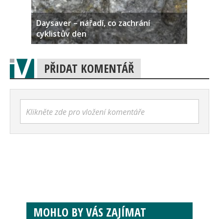
Daysaver – nářadí, co zachrání
cyklistův den
PŘIDAT KOMENTÁŘ
Klikněte zde pro vložení komentáře
MOHLO BY VÁS ZAJÍMAT