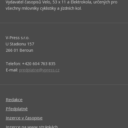
Vydavatel časopisů Velo, 53 x 11 a Elektrokola, určených pro
všechny milovníky cyklistiky a jízdních kol.
V-Press s.r.o.
U Stadionu 157
266 01 Beroun
Telefon: +420 604 763 835
E-mail:
predplatne@vpress.cz
Redakce
Předplatné
Inzerce v časopise
Inzerce na www stránkách