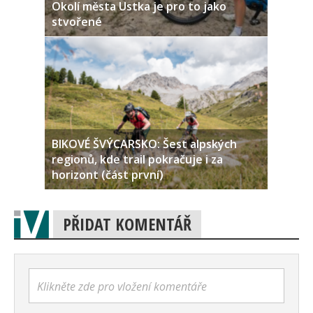
Okolí města Ustka je pro to jako
stvořené
BIKOVÉ ŠVÝCARSKO: Šest alpských
regionů, kde trail pokračuje i za
horizont (část první)
PŘIDAT KOMENTÁŘ
Klikněte zde pro vložení komentáře