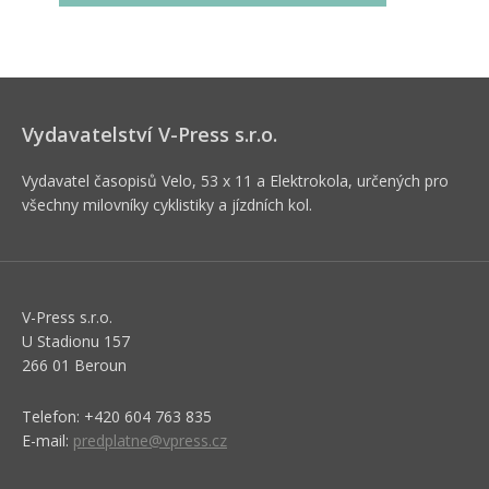
Vydavatelství V-Press s.r.o.
Vydavatel časopisů Velo, 53 x 11 a Elektrokola, určených pro
všechny milovníky cyklistiky a jízdních kol.
V-Press s.r.o.
U Stadionu 157
266 01 Beroun
Telefon: +420 604 763 835
E-mail:
predplatne@vpress.cz