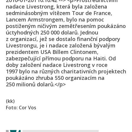
2010-01-20T10:10:42 --> <p>Prostřednictvím
nadace Livestrong, která byla založena
sedminásobným vítězem Tour de France,
Lancem Armstrongem, bylo na pomoc
postiženým ničivým zemětřesením poukázáno
úctyhodných 250 000 dolarů. Jednou
z organizací, jež se dostalo finanční podpory
Livestrongu, je i nadace založená bývalým
prezidentem USA Billem Clintonem,
zabezpečující přímou podporu na Haiti. Od
doby založení nadace Livestrong v roce
1997 bylo na různých charitativních projektech
poukázáno zhruba 550 organizacím na
250 milionů dolarů.</p>
(kk)
Foto: Cor Vos