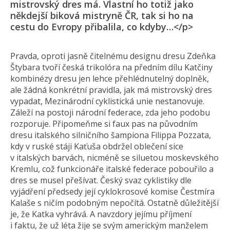
mistrovský dres má. Vlastní ho totiž jako
někdejší biková mistryně ČR, tak si ho na
cestu do Evropy přibalila, co kdyby…</p>
Pravda, oproti jasně čitelnému designu dresu Zdeňka
Štybara tvoří česká trikolóra na předním dílu Katčiny
kombinézy dresu jen lehce přehlédnutelný doplněk,
ale žádná konkrétní pravidla, jak má mistrovský dres
vypadat, Mezinárodní cyklistická unie nestanovuje.
Záleží na postoji národní federace, zda jeho podobu
rozporuje. Připomeňme si faux pas na původním
dresu italského silničního šampiona Filippa Pozzata,
kdy v ruské stáji Kaťuša obdržel oblečení sice
v italských barvách, nicméně se siluetou moskevského
Kremlu, což funkcionáře italské federace pobouřilo a
dres se musel přešívat. Český svaz cyklistiky dle
vyjádření předsedy její cyklokrosové komise Čestmíra
Kalaše s ničím podobným nepočítá. Ostatně důležitější
je, že Katka vyhrává. A navzdory jejímu příjmení
i faktu, že už léta žije se svým americkým manželem