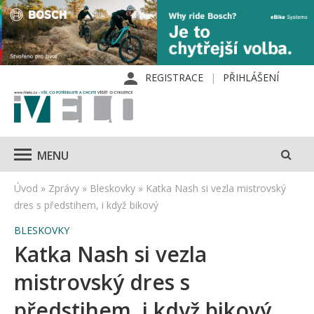
REGISTRACE
PŘIHLÁŠENÍ
MENU
Úvod
»
Zprávy
»
Bleskovky
»
Katka Nash si vezla mistrovský
dres s předstihem, i když bikový
BLESKOVKY
Katka Nash si vezla
mistrovský dres s
předstihem, i když bikový