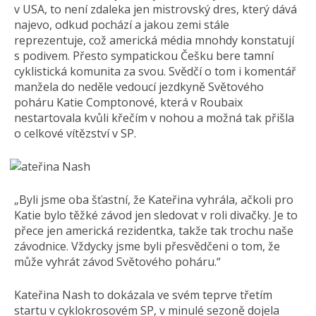
v USA, to není zdaleka jen mistrovský dres, který dává
najevo, odkud pochází a jakou zemi stále
reprezentuje, což americká média mnohdy konstatují
s podivem. Přesto sympatickou Češku bere tamní
cyklistická komunita za svou. Svědčí o tom i komentář
manžela do neděle vedoucí jezdkyně Světového
poháru Katie Comptonové, která v Roubaix
nestartovala kvůli křečím v nohou a možná tak přišla
o celkové vítězství v SP.
„Byli jsme oba šťastní, že Kateřina vyhrála, ačkoli pro
Katie bylo těžké závod jen sledovat v roli divačky. Je to
přece jen americká rezidentka, takže tak trochu naše
závodnice. Vždycky jsme byli přesvědčeni o tom, že
může vyhrát závod Světového poháru.“
Kateřina Nash to dokázala ve svém teprve třetím
startu v cyklokrosovém SP, v minulé sezoně dojela