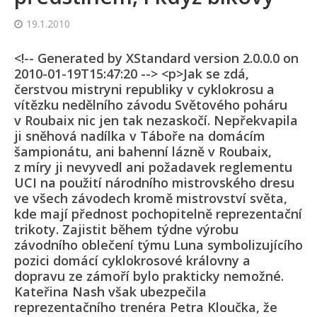
19.1.2010
<!-- Generated by XStandard version 2.0.0.0 on
2010-01-19T15:47:20 --> <p>Jak se zdá,
čerstvou mistryni republiky v cyklokrosu a
vítězku nedělního závodu Světového poháru
v Roubaix nic jen tak nezaskočí. Nepřekvapila
ji sněhová nadílka v Táboře na domácím
šampionátu, ani bahenní lázně v Roubaix,
z míry ji nevyvedl ani požadavek reglementu
UCI na použití národního mistrovského dresu
ve všech závodech kromě mistrovství světa,
kde mají přednost pochopitelně reprezentační
trikoty. Zajistit během týdne výrobu
závodního oblečení týmu Luna symbolizujícího
pozici domácí cyklokrosové královny a
dopravu ze zámoří bylo prakticky nemožné.
Kateřina Nash však ubezpečila
reprezentačního trenéra Petra Kloučka, že