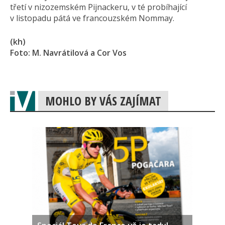
třetí v nizozemském Pijnackeru, v té probíhající
v listopadu pátá ve francouzském Nommay.
(kh)
Foto: M. Navrátilová a Cor Vos
MOHLO BY VÁS ZAJÍMAT