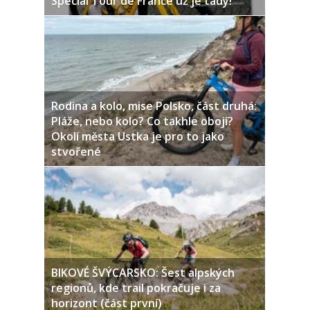
Speciál Tour de France už je tady!
Rodina a kolo, mise Polsko, část druhá:
Pláže, nebo kolo? Co takhle obojí?
Okolí města Ustka je pro to jako
stvořené
BIKOVÉ ŠVÝCARSKO: Šest alpských
regionů, kde trail pokračuje i za
horizont (část první)