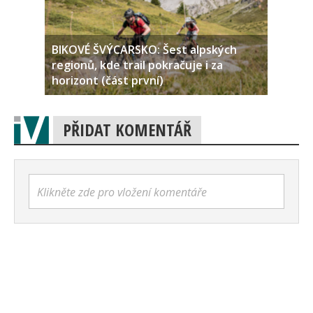
BIKOVÉ ŠVÝCARSKO: Šest alpských
regionů, kde trail pokračuje i za
horizont (část první)
PŘIDAT KOMENTÁŘ
Klikněte zde pro vložení komentáře