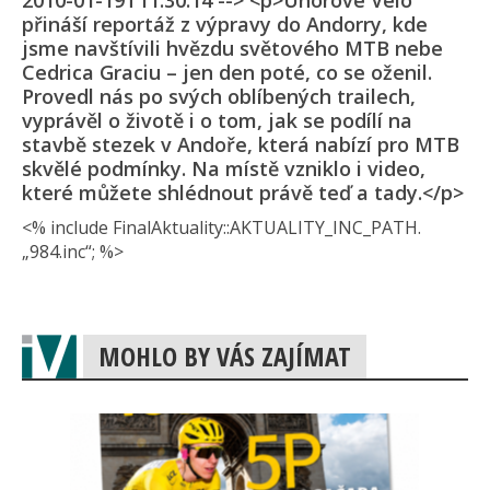
2010-01-19T11:30:14 --> <p>Únorové Velo
přináší reportáž z výpravy do Andorry, kde
jsme navštívili hvězdu světového MTB nebe
Cedrica Graciu – jen den poté, co se oženil.
Provedl nás po svých oblíbených trailech,
vyprávěl o životě i o tom, jak se podílí na
stavbě stezek v Andoře, která nabízí pro MTB
skvělé podmínky. Na místě vzniklo i video,
které můžete shlédnout právě teď a tady.</p>
<% include FinalAktuality::AK­TUALITY_INC_PAT­H.
„984.inc“; %>
MOHLO BY VÁS ZAJÍMAT