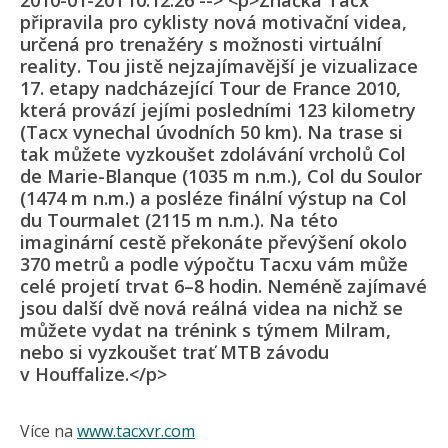
2010-01-20T10:12:26 --> <p>Značka Tacx
připravila pro cyklisty nová motivační videa,
určená pro trenažéry s možnosti virtuální
reality. Tou jistě nejzajímavější je vizualizace
17. etapy nadcházející Tour de France 2010,
která provází jejími posledními 123 kilometry
(Tacx vynechal úvodních 50 km). Na trase si
tak můžete vyzkoušet zdolávání vrcholů Col
de Marie-Blanque (1035 m n.m.), Col du Soulor
(1474 m n.m.) a posléze finální výstup na Col
du Tourmalet (2115 m n.m.). Na této
imaginární cestě překonáte převýšení okolo
370 metrů a podle výpočtu Tacxu vám může
celé projetí trvat 6–8 hodin. Neméně zajímavé
jsou další dvě nová reálná videa na nichž se
můžete vydat na trénink s týmem Milram,
nebo si vyzkoušet trať MTB závodu
v Houffalize.</p>
Více na
www.tacxvr.com