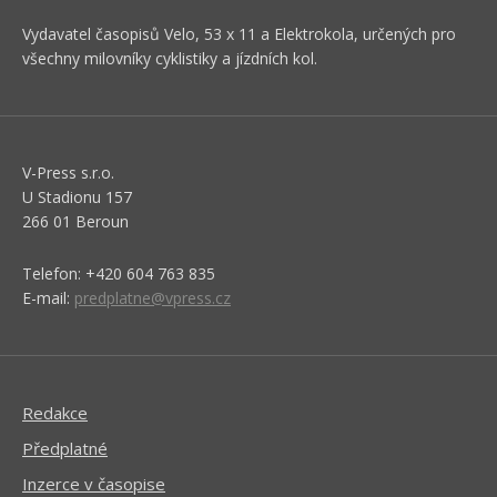
Vydavatel časopisů Velo, 53 x 11 a Elektrokola, určených pro
všechny milovníky cyklistiky a jízdních kol.
V-Press s.r.o.
U Stadionu 157
266 01 Beroun
Telefon: +420 604 763 835
E-mail:
predplatne@vpress.cz
Redakce
Předplatné
Inzerce v časopise