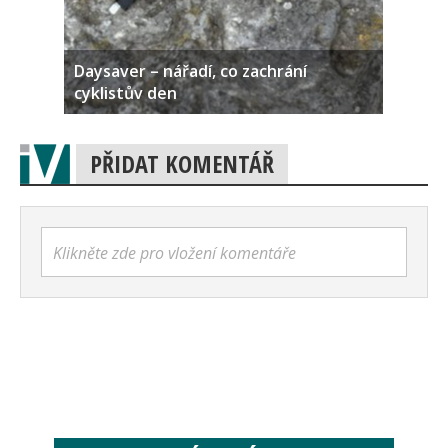
Daysaver – nářadí, co zachrání
cyklistův den
PŘIDAT KOMENTÁŘ
Klikněte zde pro vložení komentáře