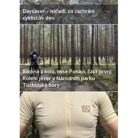
Daysaver – nářadí, co zachrání
cyklistův den
Rodina a kolo, mise Polsko, část první:
Kolem jezer v Národním parku
Tucholské bory