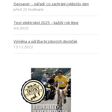
Daysaver – nářadí, co zachrání cyklistův den
před 23 hodinami
Test elektrokol 2025 – každý rok lépe
4.6.2025
Výměna a údržba brzdových destiček
15.12.2022