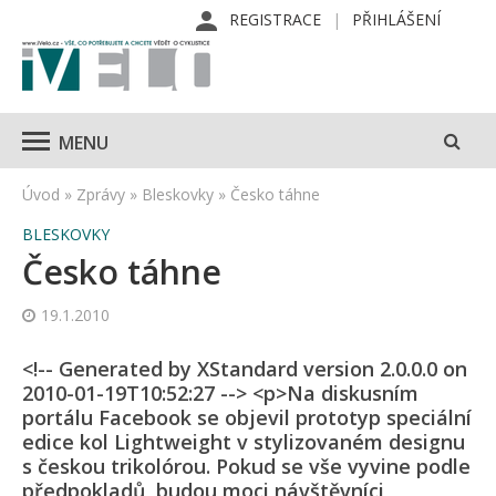
REGISTRACE
PŘIHLÁŠENÍ
MENU
Úvod
»
Zprávy
»
Bleskovky
»
Česko táhne
BLESKOVKY
Česko táhne
19.1.2010
<!-- Generated by XStandard version 2.0.0.0 on
2010-01-19T10:52:27 --> <p>Na diskusním
portálu Facebook se objevil prototyp speciální
edice kol Lightweight v stylizovaném designu
s českou trikolórou. Pokud se vše vyvine podle
předpokladů, budou moci návštěvníci