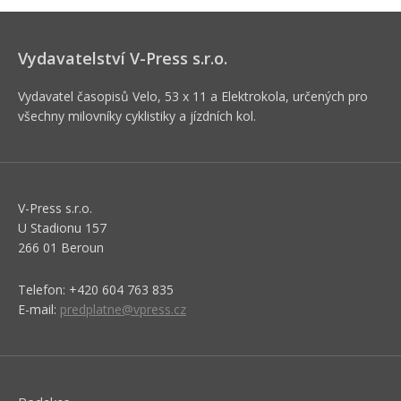
Vydavatelství V-Press s.r.o.
Vydavatel časopisů Velo, 53 x 11 a Elektrokola, určených pro
všechny milovníky cyklistiky a jízdních kol.
V-Press s.r.o.
U Stadionu 157
266 01 Beroun
Telefon: +420 604 763 835
E-mail:
predplatne@vpress.cz