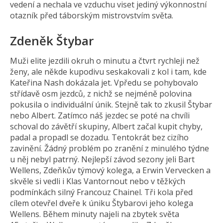
vedení a nechala ve vzduchu viset jediný výkonnostní
otazník před táborským mistrovstvím světa.
Zdeněk Štybar
Muži elite jezdili okruh o minutu a čtvrt rychleji než
ženy, ale někde kupodivu seskakovali z kol i tam, kde
Kateřina Nash dokázala jet. Vpředu se pohybovalo
střídavě osm jezdců, z nichž se nejméně polovina
pokusila o individuální únik. Stejně tak to zkusil Štybar
nebo Albert. Zatímco náš jezdec se poté na chvíli
schoval do závětří skupiny, Albert začal kupit chyby,
padal a propadl se dozadu. Tentokrát bez cizího
zavinění. Žádný problém po zranění z minulého týdne
u něj nebyl patrný. Nejlepší závod sezony jeli Bart
Wellens, Zdeňkův týmový kolega, a Erwin Vervecken a
skvěle si vedli i Klas Vantornout nebo v těžkých
podmínkách silný Francouz Chainel. Tři kola před
cílem otevřel dveře k úniku Štybarovi jeho kolega
Wellens. Během minuty najeli na zbytek světa