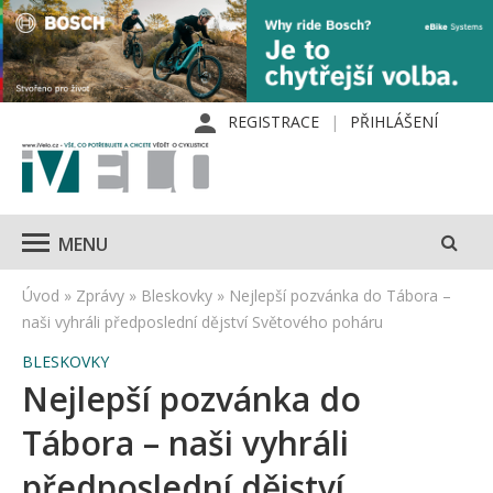
REGISTRACE
PŘIHLÁŠENÍ
MENU
Úvod
»
Zprávy
»
Bleskovky
»
Nejlepší pozvánka do Tábora –
naši vyhráli předposlední dějství Světového poháru
BLESKOVKY
Nejlepší pozvánka do
Tábora – naši vyhráli
předposlední dějství