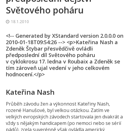
Světového poháru
18.1.2010
<!-- Generated by XStandard version 2.0.0.0 on
2010-01-18T09:54:26 --> <p>Kateřina Nash a
Zdeněk Štybar přesvědčivě ovládli
předposlední díl Světového poháru
v cyklokrosu 17. ledna v Roubaix a Zdeněk se
tím zároveň ujal vedení v jeho celkovém
hodnocení.</p>
Kateřina Nash
Průběh závodu žen a výkonnost Kateřiny Nash,
rozené Hanušové, byl velkou otázkou. Zatím ve
velkých evropských závodech startovala jen dvakrát a
vždy s nějakým handicapem (po nemoci nebo se sérií
pádů), zcela suverénně však ovládla americký