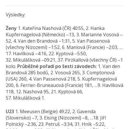
Výsledky:
Ženy
1. Kateřina Nashová (ČR) 40:55, 2. Hanka
Kupfernagelová (Německo) –13, 3. Marianne Vosová –
52, 4. Van den Brandová –1:31, 5. Van Passenová
(všechny Nizozemí) –1:52, 6. Maniová (Francie) –2:03, …
17. Havlíková –4:16, 22. Kyptová –5:50,
32. Mikulášková –09:21, 37. Pirzkallová (všechny ČR) –1
kolo.
Průběžné pořadí po šesti závodech:
1. Van den
Brandová 285 bodů, 2. Vosová 265, 3. Comptonová
(USA) 260, 4. Van Passenová 218, 5. Kupfernagelová
200, 6. Ferrier-Bruneauová (Francie) 181, …9. Havlíková
118, 12. Nashová 95, 21. Kyptová 66,
57. Mikulášková 1.
U23
1. Meeusen (Belgie) 49:22, 2. Gavenda
(Slovensko) –7, 3. Eising (Nizozemí) –8, …18. Jiří
Polnický –2:36, 23. Petruš –3:34, 31. Hník –5:22,