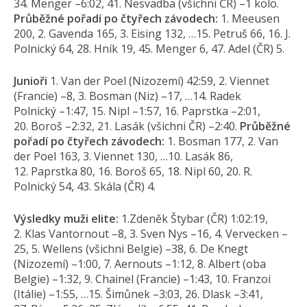
34. Menger –6:02, 41. Nesvadba (všichni ČR) –1 kolo.
Průběžné pořadí po čtyřech závodech:
1. Meeusen
200, 2. Gavenda 165, 3. Eising 132, …15. Petruš 66, 16. J.
Polnický 64, 28. Hník 19, 45. Menger 6, 47. Adel (ČR) 5.
Junioři
1. Van der Poel (Nizozemí) 42:59, 2. Viennet
(Francie) –8, 3. Bosman (Niz) –17, …14. Radek
Polnický –1:47, 15. Nipl –1:57, 16. Paprstka –2:01,
20. Boroš –2:32, 21. Lasák (všichni ČR) –2:40.
Průběžné
pořadí po čtyřech závodech:
1. Bosman 177, 2. Van
der Poel 163, 3. Viennet 130, …10. Lasák 86,
12. Paprstka 80, 16. Boroš 65, 18. Nipl 60, 20. R.
Polnický 54, 43. Skála (ČR) 4.
Výsledky muži elite:
1.Zdeněk Štybar (ČR) 1:02:19,
2. Klas Vantornout –8, 3. Sven Nys –16, 4. Vervecken –
25, 5. Wellens (všichni Belgie) –38, 6. De Knegt
(Nizozemí) –1:00, 7. Aernouts –1:12, 8. Albert (oba
Belgie) –1:32, 9. Chainel (Francie) –1:43, 10. Franzoi
(Itálie) –1:55, …15. Šimůnek –3:03, 26. Dlask –3:41,