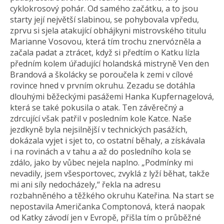
cyklokrosový pohár. Od samého začátku, a to jsou
starty její největší slabinou, se pohybovala vpředu,
zprvu si sjela atakující obhájkyni mistrovského titulu
Marianne Vosovou, která tím trochu znervózněla a
začala padat a ztrácet, když si předtím o Katku lízla
předním kolem úřadující holandská mistryně Ven den
Brandová a školácky se poroučela k zemi v cílové
rovince hned v prvním okruhu. Zezadu se dotáhla
dlouhými běžeckými pasážemi Hanka Kupfernagelová,
která se také pokusila o atak. Ten závěrečný a
zdrcující však patřil v posledním kole Katce. Naše
jezdkyně byla nejsilnější v technických pasážích,
dokázala vyjet i sjet to, co ostatní běhaly, a získávala
i na rovinách a v tahu a až do posledního kola se
zdálo, jako by vůbec nejela naplno. „Podmínky mi
nevadily, jsem všesportovec, zvyklá z lyží běhat, takže
mi ani síly nedocházely,“ řekla na adresu
rozbahněného a těžkého okruhu Kateřina. Na start se
nepostavila Američanka Comptonová, která naopak
od Katky závodí jen v Evropě, přišla tím o průběžné