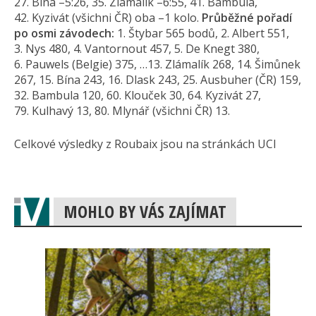
27. Bína –5:26, 35. Zlámalík –6:55, 41. Bambula,
42. Kyzivát (všichni ČR) oba –1 kolo.
Průběžné pořadí
po osmi závodech:
1. Štybar 565 bodů, 2. Albert 551,
3. Nys 480, 4. Vantornout 457, 5. De Knegt 380,
6. Pauwels (Belgie) 375, …13. Zlámalík 268, 14. Šimůnek
267, 15. Bína 243, 16. Dlask 243, 25. Ausbuher (ČR) 159,
32. Bambula 120, 60. Klouček 30, 64. Kyzivát 27,
79. Kulhavý 13, 80. Mlynář (všichni ČR) 13.
Celkové výsledky z Roubaix jsou na stránkách UCI
MOHLO BY VÁS ZAJÍMAT