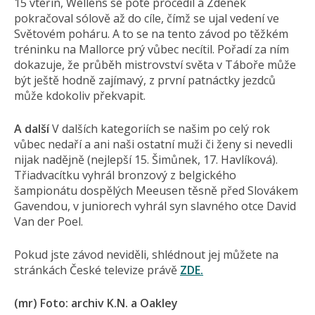
15 vteřin, Wellens se poté procedil a Zdeněk
pokračoval sólově až do cíle, čímž se ujal vedení ve
Světovém poháru. A to se na tento závod po těžkém
tréninku na Mallorce prý vůbec necítil. Pořadí za ním
dokazuje, že průběh mistrovství světa v Táboře může
být ještě hodně zajímavý, z první patnáctky jezdců
může kdokoliv překvapit.
A další
V dalších kategoriích se našim po celý rok
vůbec nedaří a ani naši ostatní muži či ženy si nevedli
nijak nadějně (nejlepší 15. Šimůnek, 17. Havlíková).
Třiadvacítku vyhrál bronzový z belgického
šampionátu dospělých Meeusen těsně před Slovákem
Gavendou, v juniorech vyhrál syn slavného otce David
Van der Poel.
Pokud jste závod neviděli, shlédnout jej můžete na
stránkách České televize právě
ZDE.
(mr) Foto: archiv K.N. a Oakley