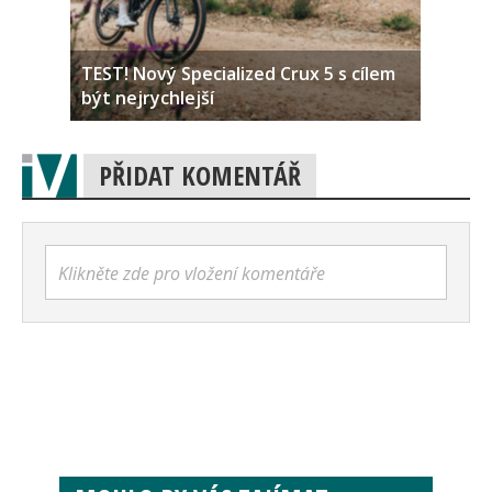
TEST! Nový Specialized Crux 5 s cílem
být nejrychlejší
PŘIDAT KOMENTÁŘ
Klikněte zde pro vložení komentáře