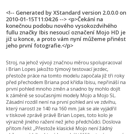
<!-- Generated by XStandard version 2.0.0.0 on
2010-01-15T11:04:26 --> <p>Čekání na
konečnou podobu nového vysokozdvihého
fullu značky Ibis nesoucí označení Mojo HD je
již u konce, a proto vám nyní můžeme přinést
jeho první fotografie.</p>
Stroj, na jehož vývoji značnou měrou spolupracoval
i Brian Lopes jakožto týmový testovací jezdec,
přestože práce na tomto modelu započala již tři roky
před přechodem Briana pod křídla Ibisu, nepřináší na
první pohled mnoho změn a snadno by mohlo dojít
k záměně se současnými modely Mojo a Mojo SL.
Zásadní rozdíl není na první pohled ani ve zdvihu,
který narostl ze 140 na 160 mm. Jak se ale vyjádřil
v tiskové zprávě právě Brian Lopes, toto kolo je
výrazně jiného ražení než jeho předchůdci. Doslova
přitom řekl: „Přestože klasické Mojo není žádný