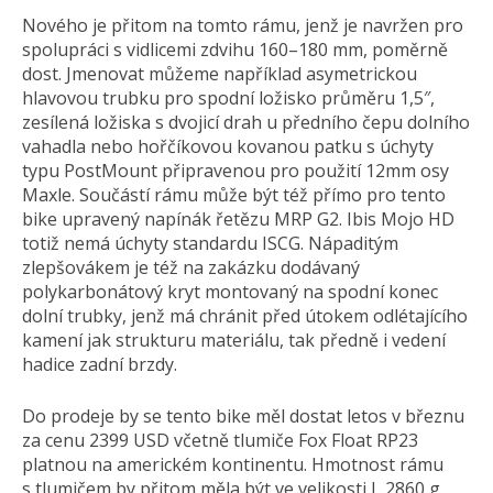
Nového je přitom na tomto rámu, jenž je navržen pro
spolupráci s vidlicemi zdvihu 160–180 mm, poměrně
dost. Jmenovat můžeme například asymetrickou
hlavovou trubku pro spodní ložisko průměru 1,5″,
zesílená ložiska s dvojicí drah u předního čepu dolního
vahadla nebo hořčíkovou kovanou patku s úchyty
typu PostMount připravenou pro použití 12mm osy
Maxle. Součástí rámu může být též přímo pro tento
bike upravený napínák řetězu MRP G2. Ibis Mojo HD
totiž nemá úchyty standardu ISCG. Nápaditým
zlepšovákem je též na zakázku dodávaný
polykarbonátový kryt montovaný na spodní konec
dolní trubky, jenž má chránit před útokem odlétajícího
kamení jak strukturu materiálu, tak předně i vedení
hadice zadní brzdy.
Do prodeje by se tento bike měl dostat letos v březnu
za cenu 2399 USD včetně tlumiče Fox Float RP23
platnou na americkém kontinentu. Hmotnost rámu
s tlumičem by přitom měla být ve velikosti L 2860 g,