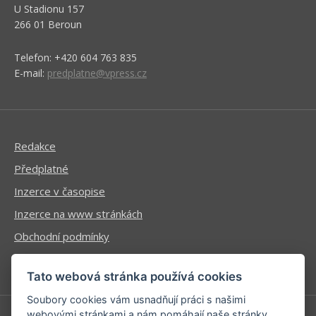
U Stadionu 157
266 01 Beroun
Telefon: +420 604 763 835
E-mail:
predplatne@vpress.cz
Redakce
Předplatné
Inzerce v časopise
Inzerce na www stránkách
Obchodní podmínky
Ochrana osobních údajů
Tato webová stránka používá cookies
Soubory cookies vám usnadňují práci s našimi
webovými stránkami a nám pomáhají naše stránky