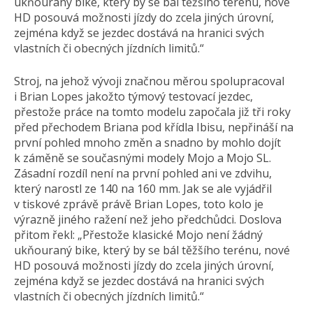
ukňouraný bike, který by se bál těžšího terénu, nové
HD posouvá možnosti jízdy do zcela jiných úrovní,
zejména když se jezdec dostává na hranici svých
vlastních či obecných jízdních limitů.“
Stroj, na jehož vývoji značnou měrou spolupracoval
i Brian Lopes jakožto týmový testovací jezdec,
přestože práce na tomto modelu započala již tři roky
před přechodem Briana pod křídla Ibisu, nepřináší na
první pohled mnoho změn a snadno by mohlo dojít
k záměně se současnými modely Mojo a Mojo SL.
Zásadní rozdíl není na první pohled ani ve zdvihu,
který narostl ze 140 na 160 mm. Jak se ale vyjádřil
v tiskové zprávě právě Brian Lopes, toto kolo je
výrazně jiného ražení než jeho předchůdci. Doslova
přitom řekl: „Přestože klasické Mojo není žádný
ukňouraný bike, který by se bál těžšího terénu, nové
HD posouvá možnosti jízdy do zcela jiných úrovní,
zejména když se jezdec dostává na hranici svých
vlastních či obecných jízdních limitů.“