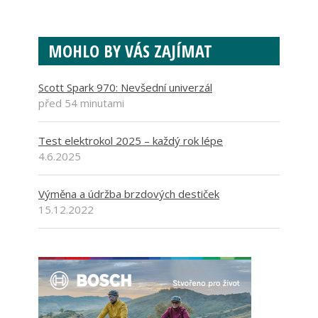
MOHLO BY VÁS ZAJÍMAT
Scott Spark 970: Nevšední univerzál
před 54 minutami
Test elektrokol 2025 – každý rok lépe
4.6.2025
Výměna a údržba brzdových destiček
15.12.2022