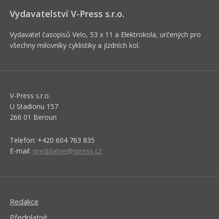
Vydavatelství V-Press s.r.o.
Vydavatel časopisů Velo, 53 x 11 a Elektrokola, určených pro
všechny milovníky cyklistiky a jízdních kol.
V-Press s.r.o.
U Stadionu 157
266 01 Beroun
Telefon: +420 604 763 835
E-mail:
predplatne@vpress.cz
Redakce
Předplatné