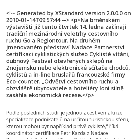
<!-- Generated by XStandard version 2.0.0.0 on
2010-01-14T09:57:44 --> <p>Na brněnském
výstavišti již tento čtvrtek 14. ledna začínají
tradiční mezinárodní veletrhy cestovního
ruchu Go a Regiontour. Na druhém
jmenovaném představí Nadace Partnerství
certifikaci cyklistických služeb Cyklisté vítáni,
dubnový Festival otevřených sklepů na
Znojemsku nebo elektronické sčítače chodců,
cyklistů a in-line bruslařů francouzské firmy
Eco-counter. „Odvětví cestovního ruchu a
obzvláště ubytovatele a hoteliéry loni silně
zasáhla ekonomická recese.</p>
Podle posledních studií je jednou z cest ven z krize
specializace podnikatelů na určitou turistickou sféru,
kterou mohou být například právě cyklisté,“ říká
koordinátor certifikace Petr Kazda z Nadace