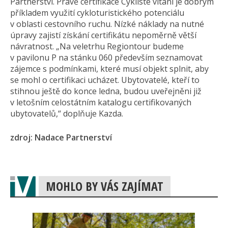
Partnerství. Právě certifikace Cyklisté vítáni je dobrým
příkladem využití cykloturistického potenciálu
v oblasti cestovního ruchu. Nízké náklady na nutné
úpravy zajistí získání certifikátu nepoměrně větší
návratnost. „Na veletrhu Regiontour budeme
v pavilonu P na stánku 060 především seznamovat
zájemce s podmínkami, které musí objekt splnit, aby
se mohl o certifikaci ucházet. Ubytovatelé, kteří to
stihnou ještě do konce ledna, budou uveřejněni již
v letošním celostátním katalogu certifikovaných
ubytovatelů,“ doplňuje Kazda.
zdroj: Nadace Partnerství
MOHLO BY VÁS ZAJÍMAT