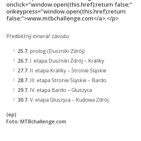
onclick="window.open(this.href);return false;"
onkeypress="window.open(this.href);return
false;">www.mtbchallenge.com</a>.</p>
Předběžný itinerář závodu:
25.7.
prolog (Duszniki Zdrój)
26.7.
I. etapa Duszniki Zdrój – Králíky
27.7.
II. etapa Králíky – Stronie Śląskie
28.7.
III. etapa Stronie Śląskie – Bardo
29.7.
IV. etapa Bardo – Głuszyca
30.7.
V. etapa Głuszyca – Kudowa Zdrój
(ep)
Foto: MTBchallenge.com