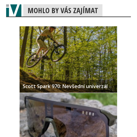
MOHLO BY VÁS ZAJÍMAT
Scott Spark 970: Nevšední univerzál