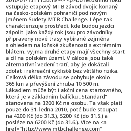
2010-01-13T11:33:19 --> <p>Do letošního roku
vstupuje etapový MTB závod dvojic konaný
na česko-polském pohraničí pod novým
jménem Sudety MTB Challenge. Lépe tak
charakterizuje prostředí, kde budou jezdci
zápolit. Jako každý rok jsou pro závodníky
připraveny nové trasy vybírané zejména
s ohledem na loňské zkušenosti s extrémním
blátem, vyjma druhé etapy mají všechny start
a cíl na polském území. V záloze jsou také
alternativní vedení tratí, aby je dokázali
zdolat i rekreační cyklisté bez většího rizika.
Celková délka závodu se pohybuje okolo
365 km a převýšení zhruba 10 500 m.
Lákadlem může být i akční cena startovného,
která je v základním balíčku „Standard“
stanovena na 3200 Kč na osobu. Ta však platí
pouze do 31. ledna 2010, poté bude stoupat
na 4200 Kč (do 31.3.), 5200 Kč (do 31.5.) a
posléze na 6200 Kč (do 31.6.). Více na <a
href="http://www.mtbchallenge.com"