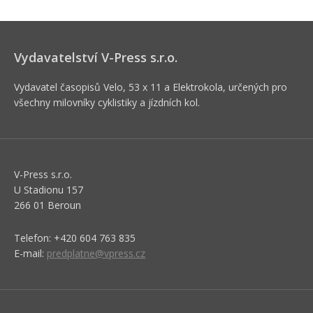
Vydavatelství V-Press s.r.o.
Vydavatel časopisů Velo, 53 x 11 a Elektrokola, určených pro
všechny milovníky cyklistiky a jízdních kol.
V-Press s.r.o.
U Stadionu 157
266 01 Beroun
Telefon: +420 604 763 835
E-mail:
predplatne@vpress.cz