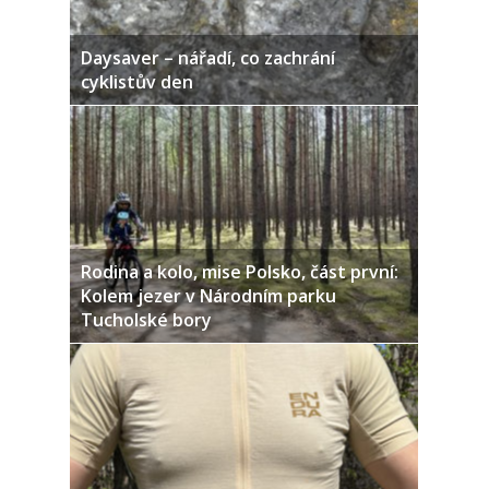
Daysaver – nářadí, co zachrání
cyklistův den
Rodina a kolo, mise Polsko, část první:
Kolem jezer v Národním parku
Tucholské bory