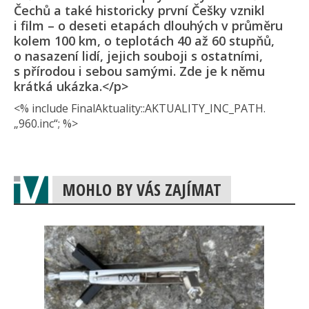
Čechů a také historicky první Češky vznikl
i film – o deseti etapách dlouhých v průměru
kolem 100 km, o teplotách 40 až 60 stupňů,
o nasazení lidí, jejich souboji s ostatními,
s přírodou i sebou samými. Zde je k němu
krátká ukázka.</p>
<% include FinalAktuality::AK­TUALITY_INC_PAT­H.
„960.inc“; %>
MOHLO BY VÁS ZAJÍMAT