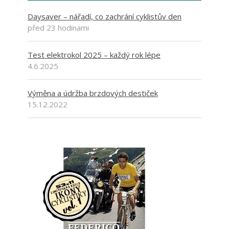
Daysaver – nářadí, co zachrání cyklistův den
před 23 hodinami
Test elektrokol 2025 – každý rok lépe
4.6.2025
Výměna a údržba brzdových destiček
15.12.2022