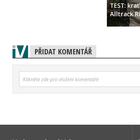
TEST: kra
Alltrack 
PŘIDAT KOMENTÁŘ
Klikněte zde pro vložení komentáře