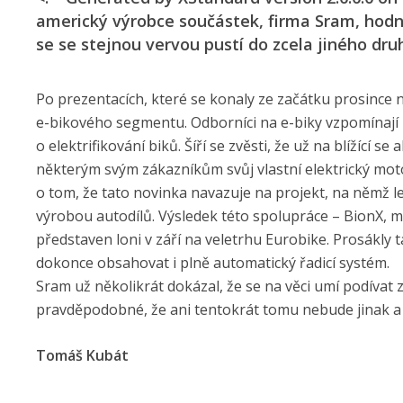
americký výrobce součástek, firma Sram, hodně 
se se stejnou vervou pustí do zcela jiného druh
Po prezentacích, které se konaly ze začátku prosince n
e-bikového segmentu. Odborníci na e-biky vzpomínají
o elektrifikování biků. Šíří se zvěsti, že už na blížící 
některým svým zákazníkům svůj vlastní elektrický mot
o tom, že tato novinka navazuje na projekt, na němž l
výrobou autodílů. Výsledek této spolupráce – BionX, 
představen loni v září na veletrhu Eurobike. Prosákly
dokonce obsahovat i plně automatický řadicí systém.
Sram už několikrát dokázal, že se na věci umí podívat z
pravděpodobné, že ani tentokrát tomu nebude jinak a 
Tomáš Kubát