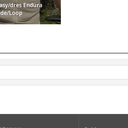
ťasy/dres Endura
Ride/Loop