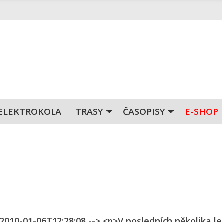
ELEKTROKOLA
TRASY
ČASOPISY
E-SHOP
 2010-01-06T12:28:08 --> <p>V posledních několika l