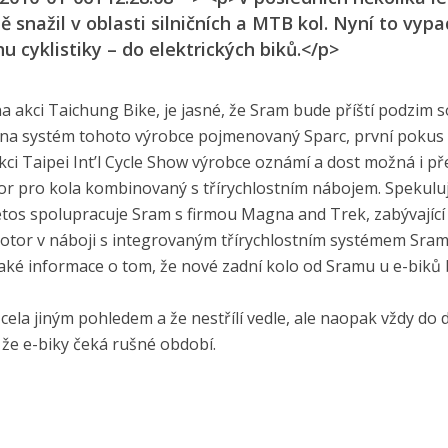
snažil v oblasti silničních a MTB kol. Nyní to vypa
u cyklistiky – do elektrických biků.</p>
a akci Taichung Bike, je jasné, že Sram bude příští podzim s
 na systém tohoto výrobce pojmenovaný Sparc, první pokus 
se akci Taipei Int’l Cycle Show výrobce oznámí a dost možná i př
or pro kola kombinovaný s třírychlostním nábojem. Spekulu
etos spolupracuje Sram s firmou Magna and Trek, zabývající
motor v náboji s integrovaným třírychlostním systémem Sram
 také informace o tom, že nové zadní kolo od Sramu u e-biků
cela jiným pohledem a že nestřílí vedle, ale naopak vždy do d
že e-biky čeká rušné období.