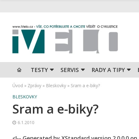
TESTY
SERVIS
RADY A TIPY
Úvod
»
Zprávy
»
Bleskovky
»
Sram a e-biky?
BLESKOVKY
Sram a e-biky?
6.1.2010
<!-- Generated by XStandard version 2.0.0.0 on