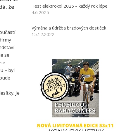
Test elektrokol 2025 – každý rok lépe
dá, že
4.6.2025
Výměna a údržba brzdových destiček
oučástí
15.12.2022
firmy
edstaví
je se
 se
u – byl
 bude
esítky. Je