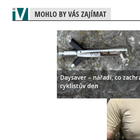
MOHLO BY VÁS ZAJÍMAT
Daysaver – nářadí, co zachr
cyklistův den