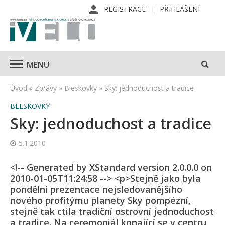
REGISTRACE
PŘIHLÁŠENÍ
MENU
Úvod
»
Zprávy
»
Bleskovky
»
Sky: jednoduchost a tradice
BLESKOVKY
Sky: jednoduchost a tradice
5.1.2010
<!-- Generated by XStandard version 2.0.0.0 on
2010-01-05T11:24:58 --> <p>Stejně jako byla
pondělní prezentace nejsledovanějšího
nového profitýmu planety Sky pompézní,
stejně tak ctila tradiční ostrovní jednoduchost
a tradice. Na ceremoniál konající se v centru