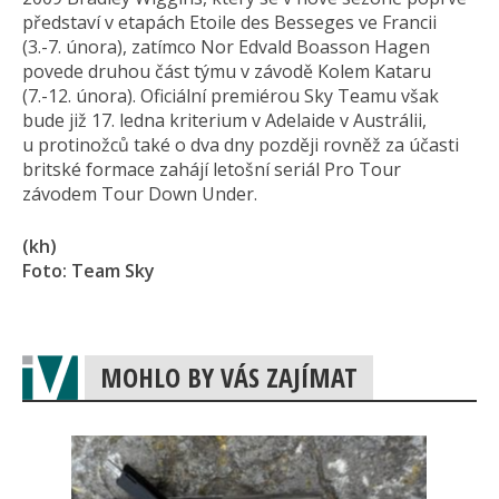
představí v etapách Etoile des Besseges ve Francii
(3.-7. února), zatímco Nor Edvald Boasson Hagen
povede druhou část týmu v závodě Kolem Kataru
(7.-12. února). Oficiální premiérou Sky Teamu však
bude již 17. ledna kriterium v Adelaide v Austrálii,
u protinožců také o dva dny později rovněž za účasti
britské formace zahájí letošní seriál Pro Tour
závodem Tour Down Under.
(kh)
Foto: Team Sky
MOHLO BY VÁS ZAJÍMAT