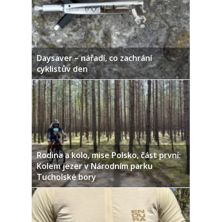
Daysaver – nářadí, co zachrání
cyklistův den
Rodina a kolo, mise Polsko, část první:
Kolem jezer v Národním parku
Tucholské bory