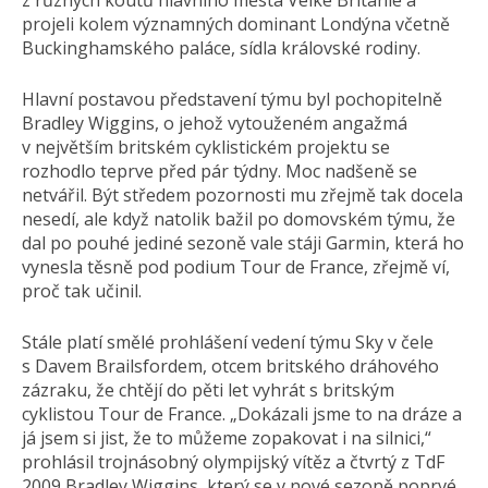
z různých koutů hlavního města Velké Británie a
projeli kolem významných dominant Londýna včetně
Buckinghamského paláce, sídla královské rodiny.
Hlavní postavou představení týmu byl pochopitelně
Bradley Wiggins, o jehož vytouženém angažmá
v největším britském cyklistickém projektu se
rozhodlo teprve před pár týdny. Moc nadšeně se
netvářil. Být středem pozornosti mu zřejmě tak docela
nesedí, ale když natolik bažil po domovském týmu, že
dal po pouhé jediné sezoně vale stáji Garmin, která ho
vynesla těsně pod podium Tour de France, zřejmě ví,
proč tak učinil.
Stále platí smělé prohlášení vedení týmu Sky v čele
s Davem Brailsfordem, otcem britského dráhového
zázraku, že chtějí do pěti let vyhrát s britským
cyklistou Tour de France. „Dokázali jsme to na dráze a
já jsem si jist, že to můžeme zopakovat i na silnici,“
prohlásil trojnásobný olympijský vítěz a čtvrtý z TdF
2009 Bradley Wiggins, který se v nové sezoně poprvé