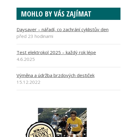
MOHLO BY VÁS ZAJÍMAT
Daysaver – nářadí, co zachrání cyklistův den
před 23 hodinami
Test elektrokol 2025 – každý rok lépe
4.6.2025
Výměna a údržba brzdových destiček
15.12.2022