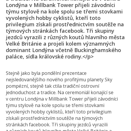
Londýna v Millbank Tower přijeli závodníci
týmu stylově na kole spolu se třemi stovkami
vyvolených hobby cyklistů, kteří toto
privilegium získali prostřednictvím soutěže na
týmových stránkách facebook. Tři skupiny
jezdců vyrazili z různých koutů hlavního města
Velké Británie a projeli kolem významných
dominant Londýna včetně Buckinghamského
paláce, sídla královské rodiny.</p>
Stejně jako byla pondělní prezentace
nejsledovanějšího nového profitýmu planety Sky
pompézní, stejně tak ctila tradiční ostrovní
jednoduchost a tradice. Na ceremoniál konající se
v centru Londýna v Millbank Tower přijeli závodníci
týmu stylově na kole spolu se třemi stovkami
vyvolených hobby cyklistů, kteří toto privilegium
získali prostřednictvím soutěže na týmových
stránkách facebook. Tři skupiny jezdců vyrazili