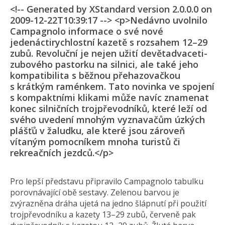
<!-- Generated by XStandard version 2.0.0.0 on
2009-12-22T10:39:17 --> <p>Nedávno uvolnilo
Campagnolo informace o své nové
jedenáctirychlostní kazetě s rozsahem 12–29
zubů. Revoluční je nejen užití devětadvaceti­
zubového pastorku na silnici, ale také jeho
kompatibilita s běžnou přehazovačkou
s krátkým raménkem. Tato novinka ve spojení
s kompaktními klikami může navíc znamenat
konec silničních trojpřevodníků, které leží od
svého uvedení mnohým vyznavačům úzkých
plášťů v žaludku, ale které jsou zároveň
vítaným pomocníkem mnoha turistů či
rekreačních jezdců.</p>
Pro lepší představu připravilo Campagnolo tabulku
porovnávající obě sestavy. Zelenou barvou je
zvýrazněna dráha ujetá na jedno šlápnutí při použití
trojpřevodníku a kazety 13–29 zubů, červeně pak