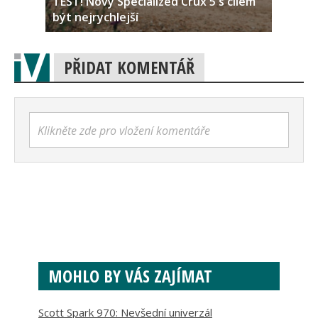
TEST! Nový Specialized Crux 5 s cílem
být nejrychlejší
PŘIDAT KOMENTÁŘ
Klikněte zde pro vložení komentáře
MOHLO BY VÁS ZAJÍMAT
Scott Spark 970: Nevšední univerzál