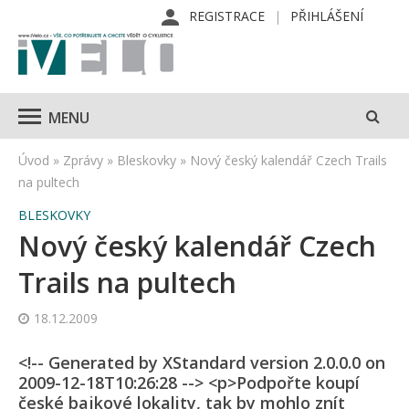
REGISTRACE
PŘIHLÁŠENÍ
MENU
Úvod
»
Zprávy
»
Bleskovky
»
Nový český kalendář Czech Trails
na pultech
BLESKOVKY
Nový český kalendář Czech
Trails na pultech
18.12.2009
<!-- Generated by XStandard version 2.0.0.0 on
2009-12-18T10:26:28 --> <p>Podpořte koupí
české bajkové lokality, tak by mohlo znít