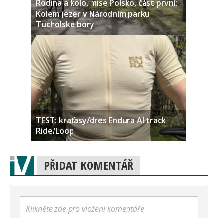
Rodina a kolo, mise Polsko, část první:
Kolem jezer v Národním parku
Tucholské bory
TEST: kraťasy/dres Endura Alltrack
Ride/Loop
PŘIDAT KOMENTÁŘ
Klikněte zde pro vložení komentáře