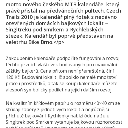
motto nového českého MTB kalendáře, který
právě přistál na předvánočních pultech. Czech
Trails 2010 je kalendář plný fotek z nedávno
otevřených domácích bajkových lokalit –
Singltreku pod Smrkem a Rychlebských
stezek. Kalendář byl poprvé představen na
veletrhu Bike Brno.</p>
Zakoupením kalendáře podpoříte fungování a rozvoj
těchto prvních vlaštovek budovaných pro maximální
zážitky bajkerů. Cena přitom není přemrštěná, činí
120 Kč. Budování lokalit již spolklo nemalé množství
práce i prostředků, a tak se koupí kalendáře můžete
alespoň symbolicky podílet na jejich dalším rozvoji.
Na kvalitním křídovém papíru o rozměru 40×40 cm se
střídají záběry z jednotlivých lokalit a nejrůznější
příchutě bajkování. Rychlebky nabízí ódu na žulu,
Singltrek pod Smrkem vytahuje bajkovou různorodost