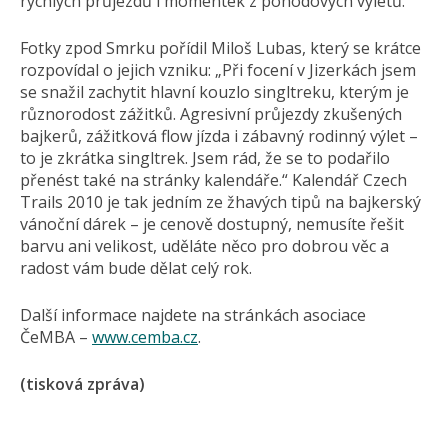
rychlých průjezdů i momentek z pohodových výletů.
Fotky zpod Smrku pořídil Miloš Lubas, který se krátce
rozpovídal o jejich vzniku: „Při focení v Jizerkách jsem
se snažil zachytit hlavní kouzlo singltreku, kterým je
různorodost zážitků. Agresivní průjezdy zkušených
bajkerů, zážitková flow jízda i zábavný rodinný výlet –
to je zkrátka singltrek. Jsem rád, že se to podařilo
přenést také na stránky kalendáře.“ Kalendář Czech
Trails 2010 je tak jedním ze žhavých tipů na bajkerský
vánoční dárek – je cenově dostupný, nemusíte řešit
barvu ani velikost, uděláte něco pro dobrou věc a
radost vám bude dělat celý rok.
Další informace najdete na stránkách asociace
ČeMBA –
www.cemba.cz
.
(tisková zpráva)