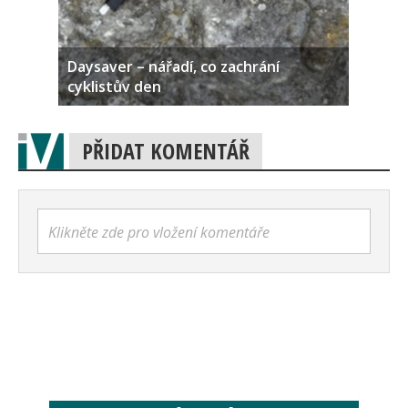
Daysaver – nářadí, co zachrání
cyklistův den
PŘIDAT KOMENTÁŘ
Klikněte zde pro vložení komentáře