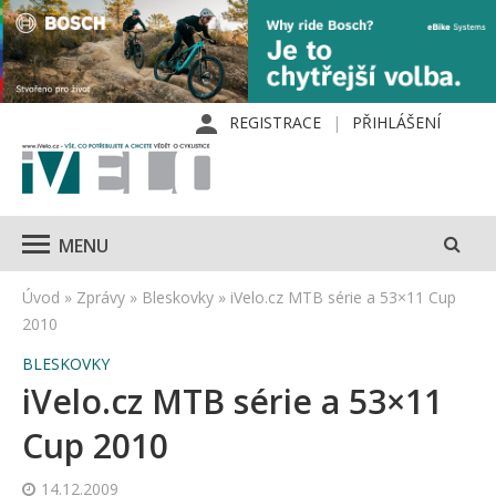
REGISTRACE
PŘIHLÁŠENÍ
MENU
Úvod
»
Zprávy
»
Bleskovky
»
iVelo.cz MTB série a 53×11 Cup
2010
BLESKOVKY
iVelo.cz MTB série a 53×11
Cup 2010
14.12.2009