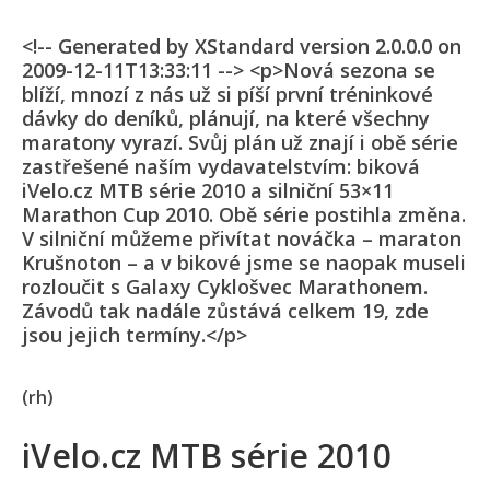
<!-- Generated by XStandard version 2.0.0.0 on
2009-12-11T13:33:11 --> <p>Nová sezona se
blíží, mnozí z nás už si píší první tréninkové
dávky do deníků, plánují, na které všechny
maratony vyrazí. Svůj plán už znají i obě série
zastřešené naším vydavatelstvím: biková
iVelo.cz MTB série 2010 a silniční 53×11
Marathon Cup 2010. Obě série postihla změna.
V silniční můžeme přivítat nováčka – maraton
Krušnoton – a v bikové jsme se naopak museli
rozloučit s Galaxy Cyklošvec Marathonem.
Závodů tak nadále zůstává celkem 19, zde
jsou jejich termíny.</p>
(rh)
iVelo.cz MTB série 2010