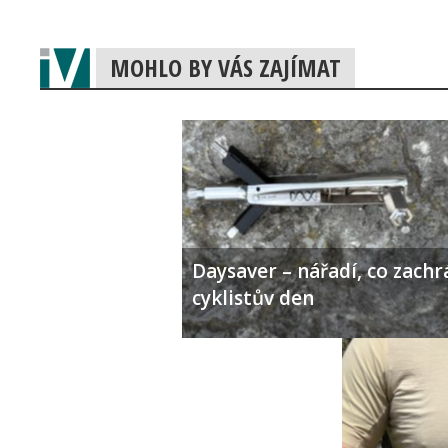
MOHLO BY VÁS ZAJÍMAT
Daysaver – nářadí, co zachr
cyklistův den