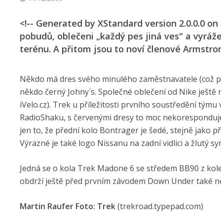
<!-- Generated by XStandard version 2.0.0.0 on
pobudů, oblečeni „každý pes jiná ves" a vyráž
terénu. A přitom jsou to noví členové Armstr
Někdo má dres svého minulého zaměstnavatele (což př
někdo černý Johny´s. Společné oblečení od Nike ještě ne
iVelo.cz). Trek u příležitosti prvního soustředění tý
RadioShaku, s červenými dresy to moc nekoresponduje, a
jen to, že přední kolo Bontrager je šedé, stejně jako p
Výrazné je také logo Nissanu na zadní vidlici a žlutý s
Jedná se o kola Trek Madone 6 se středem BB90 z ko
obdrží ještě před prvním závodem Down Under také ně
Martin Raufer Foto: Trek
(trekroad.type­pad.com)