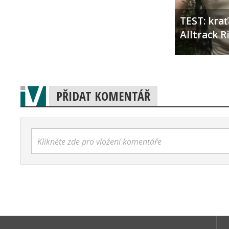
TEST: kra
Alltrack 
PŘIDAT KOMENTÁŘ
Klikněte zde pro vložení komentáře