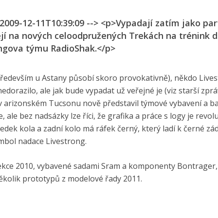
 2009-12-11T10:39:09 --> <p>Vypadají zatím jako par
ejí na nových celoodpružených Trekách na trénink 
ongova týmu RadioShak.</p>
edevším u Astany působí skoro provokativně), někdo Lives
dorazilo, ale jak bude vypadat už veřejné je (viz starší zpr
mu v arizonském Tucsonu nově představil týmové vybavení a ba
le bez nadsázky lze říci, že grafika a práce s logy je revolu
ředek kola a zadní kolo má ráfek černý, který ladí k černé zá
ymbol nadace Livestrong.
lekce 2010, vybavené sadami Sram a komponenty Bontrager,
kolik prototypů z modelové řady 2011.