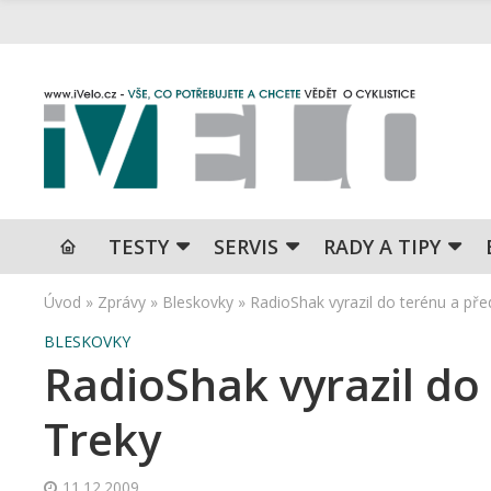
TESTY
SERVIS
RADY A TIPY
Úvod
»
Zprávy
»
Bleskovky
»
RadioShak vyrazil do terénu a pře
BLESKOVKY
RadioShak vyrazil do
Treky
11.12.2009