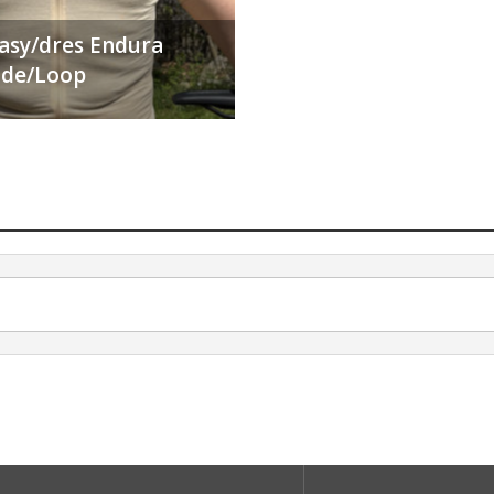
ťasy/dres Endura
Ride/Loop