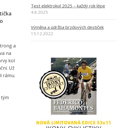
Test elektrokol 2025 – každý rok lépe
4.6.2025
tička
do
Výměna a údržba brzdových destiček
15.12.2022
trong a
áva na
rvy kol
ční. Už
di rámu.
 tým