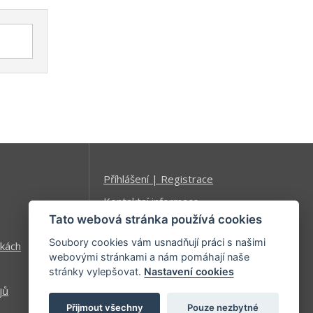
Příhlášení | Registrace
Kontaktní informace
Tato webová stránka používá cookies
Mapa stránek
Soubory cookies vám usnadňují práci s našimi
kách
webovými stránkami a nám pomáhají naše
stránky vylepšovat.
Nastavení cookies
jů
Přijmout všechny
Pouze nezbytné