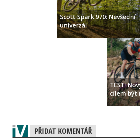
Scott Spark 970: Nevšední
univerzál
TEST! Nový
cílem být 
PŘIDAT KOMENTÁŘ