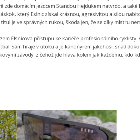
vě zde domácím jezdcem Standou Hejdukem natvrdo, a také 
kok, který Eslnic získal krásnou, agresivitou a silou nabito
e titul je ve správných rukou, škoda jen, že se díky mistru 
azem Elsnicova přístupu ke kariéře profesionálního cyklisty. 
 fotbal. Sám hraje v útoku a je kanonýrem jakéhosi, snad dok
bikovými závody, z čehož jde hlava kolem jak každému, kdo kd