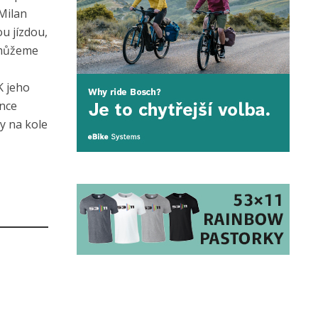
Milan
u jízdou,
nemůžeme
K jeho
once
y na kole