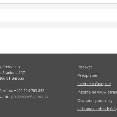
V-Press s.r.o.
Redakce
U Stadionu 157
Předplatné
266 01 Beroun
Inzerce v časopise
Telefon: +420 604 763 835
Inzerce na www strán
E-mail:
predplatne@vpress.cz
Obchodní podmínky
Ochrana osobních úda