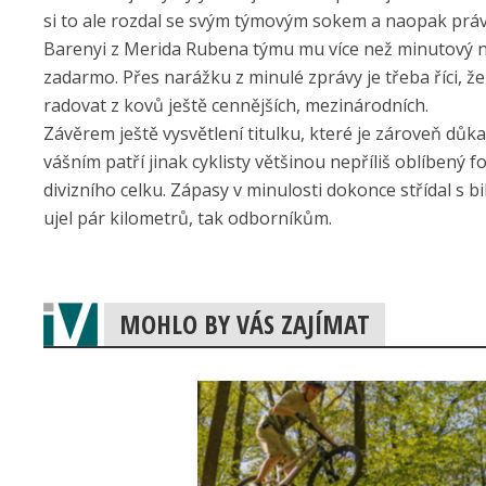
si to ale rozdal se svým týmovým sokem a naopak prá
Barenyi z Merida Rubena týmu mu více než minutový nás
zadarmo. Přes narážku z minulé zprávy je třeba říci, ž
radovat z kovů ještě cennějších, mezinárodních.
Závěrem ještě vysvětlení titulku, které je zároveň důk
vášním patří jinak cyklisty většinou nepříliš oblíbený
divizního celku. Zápasy v minulosti dokonce střídal s 
ujel pár kilometrů, tak odborníkům.
MOHLO BY VÁS ZAJÍMAT