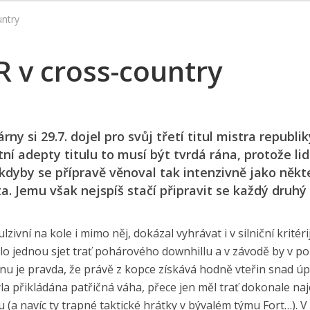
untry
R v cross-country
ny si 29.7. dojel pro svůj třetí titul mistra republi
tní adepty titulu to musí být tvrdá rána, protože li
 kdyby se přípravě věnoval tak intenzivně jako někteř
a. Jemu však nejspíš stačí připravit se každý druhý
ivní na kole i mimo něj, dokázal vyhrávat i v silniční kritérij
ačilo jednou sjet trať pohárového downhillu a v závodě by v p
anu je pravda, že právě z kopce získává hodně vteřin snad ú
a přikládána patřičná váha, přece jen měl trať dokonale naj
 (a navíc ty trapné taktické hrátky v bývalém týmu Fort…). V 