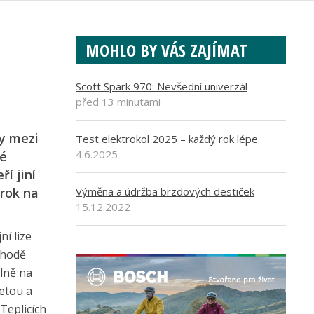
MOHLO BY VÁS ZAJÍMAT
Scott Spark 970: Nevšední univerzál
před 13 minutami
ky mezi
Test elektrokol 2025 – každý rok lépe
4.6.2025
dé
í jiní
 rok na
Výměna a údržba brzdových destiček
15.12.2022
ní lize
ohodě
plně na
etou a
Teplicích