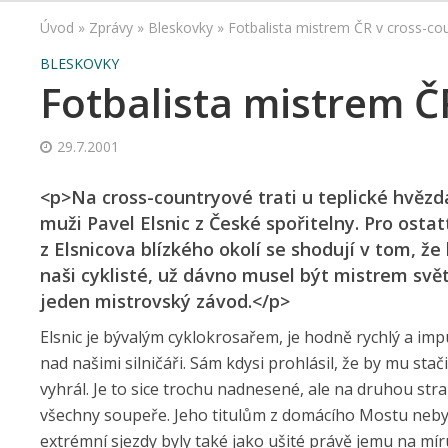
Úvod
»
Zprávy
»
Bleskovky
»
Fotbalista mistrem ČR v cross-co
BLESKOVKY
Fotbalista mistrem Č
29.7.2001
<p>Na cross-countryové trati u teplické hvězdár
muži Pavel Elsnic z České spořitelny. Pro ostat
z Elsnicova blízkého okolí se shodují v tom, že
naši cyklisté, už dávno musel být mistrem svět
jeden mistrovský závod.</p>
Elsnic je bývalým cyklokrosařem, je hodně rychlý a impulz
nad našimi silničáři. Sám kdysi prohlásil, že by mu st
vyhrál. Je to sice trochu nadnesené, ale na druhou str
všechny soupeře. Jeho titulům z domácího Mostu nebyl
extrémní sjezdy byly také jako ušité právě jemu na míru